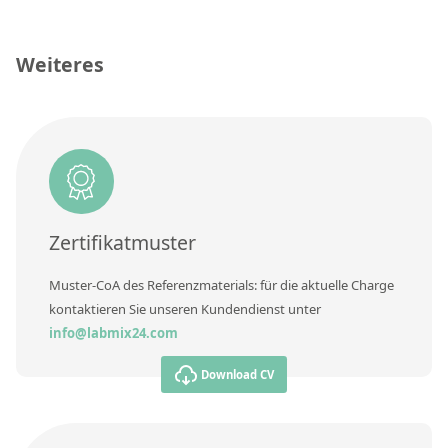
Kontaktieren Sie uns
CAS-Nummer
[321571-07-7]
Weiteres
Konzentration
Einheit
Zusätzliche Informationen
Methode
Zertifikatmuster
Muster-CoA des Referenzmaterials: für die aktuelle Charge
kontaktieren Sie unseren Kundendienst unter
info@labmix24.com
Download CV