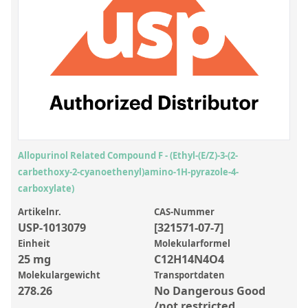
Anorganische Referenzstandards
Laborvergleichsuntersuchungen (LVU/PT)
Laborbedarf und Verbrauchsmaterialien
Sonstige Standards
Custom-Made
Übersicht: Kundenspezifische Standards
Allopurinol Related Compound F - (Ethyl-(E/Z)-3-(2-
Anorganische wässrige Kundenmischungen
carbethoxy-2-cyanoethenyl)amino-1H-pyrazole-4-
carboxylate)
Organische Analyten | Rückstandsanalytik
Artikelnr.
CAS-Nummer
Elementstandards in Öl
USP-1013079
[321571-07-7]
Einheit
Molekularformel
Metallstandards | Setting Up Samples (SUS)
25 mg
C12H14N4O4
Kundenspezifische Polymerstandards
Molekulargewicht
Transportdaten
278.26
No Dangerous Good
Pharmazeutische und organische Kundensynthesen
/not restricted