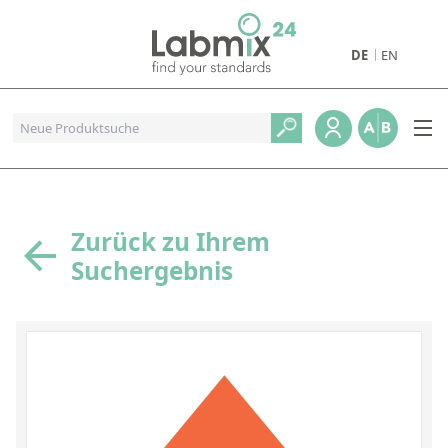
DE
EN
Produkte
Pharmazeutische Referenzstandards
Metall- und Verbrennungstandards
Referenzstandards für die Petrochemie
Zurück zu Ihrem
Suchergebnis
Referenzstandards für die Industrie und Geologie
Referenzstandards für Lebensmittel und Getränke
Referenzstandards für die Umweltanalytik
Referenzstandards für physikalische Eigenschaften
Organische Referenzstandards