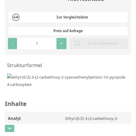
RFA-Monitorproben aus Silikatglas
Kundenspezifische Partikelstandards
Zur Vergleichsliste
Preis auf Anfrage
Über uns
-
+
In den Warenkorb
Über Labmix24
Unsere Partner und Marken
Strukturformel
Presse und Aktuelles
Vertretungen im Ausland
Messen und Events
Inhalte
DIN EN ISO 9001:2015 Zertifizierung
FAQ
Analyt
Ethyl-(E/Z)-3-(2-carbethoxy-2-
Karriere bei Labmix24
cyanoethenyl)amino-1H-pyrazole-
4-carboxylate