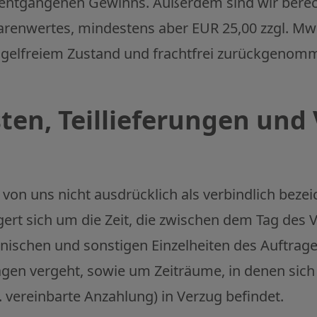
 entgangenen Gewinns. Außerdem sind wir berech
enwertes, mindestens aber EUR 25,00 zzgl. MwSt
ngelfreiem Zustand und frachtfrei zurückgenom
isten, Teillieferungen und
t von uns nicht ausdrücklich als verbindlich bezei
ngert sich um die Zeit, die zwischen dem Tag de
chnischen und sonstigen Einzelheiten des Auftra
agen vergeht, sowie um Zeiträume, in denen sich
B. vereinbarte Anzahlung) in Verzug befindet.