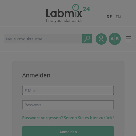
DE
EN
Produkte
Pharmazeutische Referenzstandards
Metall- und Verbrennungstandards
Referenzstandards für die Petrochemie
Anmelden
Referenzstandards für die Industrie und Geologie
Referenzstandards für Lebensmittel und Getränke
Referenzstandards für die Umweltanalytik
Referenzstandards für physikalische Eigenschaften
Passwort vergessen? Setzen Sie es hier zurück!
Organische Referenzstandards
Anmelden