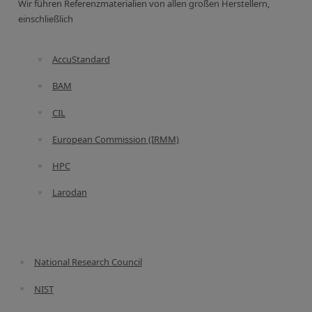
Wir führen Referenzmaterialien von allen großen Herstellern,
RFA-Monitorproben aus Silikatglas
einschließlich
Kundenspezifische Partikelstandards
AccuStandard
Über uns
BAM
Über Labmix24
CIL
Unsere Partner und Marken
European Commission (IRMM)
Presse und Aktuelles
HPC
Vertretungen im Ausland
Larodan
Messen und Events
DIN EN ISO 9001:2015 Zertifizierung
FAQ
National Research Council
Karriere bei Labmix24
NIST