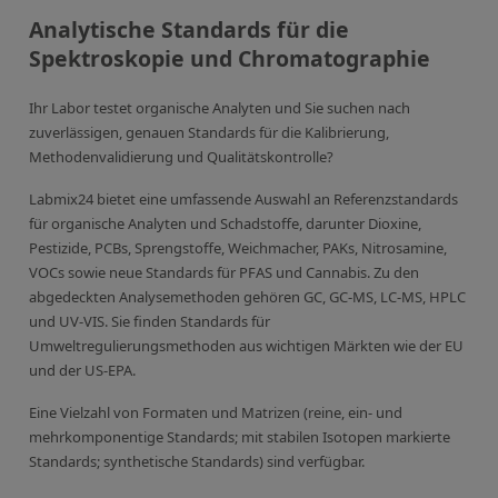
Anorganische Referenzstandards
Analytische Standards für die
Laborvergleichsuntersuchungen (LVU/PT)
Spektroskopie und Chromatographie
Laborbedarf und Verbrauchsmaterialien
Ihr Labor testet organische Analyten und Sie suchen nach
Sonstige Standards
zuverlässigen, genauen Standards für die Kalibrierung,
Methodenvalidierung und Qualitätskontrolle?
Custom-Made
Labmix24 bietet eine umfassende Auswahl an Referenzstandards
für organische Analyten und Schadstoffe, darunter Dioxine,
Übersicht: Kundenspezifische Standards
Pestizide, PCBs, Sprengstoffe, Weichmacher, PAKs, Nitrosamine,
VOCs sowie neue Standards für PFAS und Cannabis. Zu den
Anorganische wässrige Kundenmischungen
abgedeckten Analysemethoden gehören GC, GC-MS, LC-MS, HPLC
Organische Analyten | Rückstandsanalytik
und UV-VIS. Sie finden Standards für
Umweltregulierungsmethoden aus wichtigen Märkten wie der EU
Elementstandards in Öl
und der US-EPA.
Metallstandards | Setting Up Samples (SUS)
Eine Vielzahl von Formaten und Matrizen (reine, ein- und
Kundenspezifische Polymerstandards
mehrkomponentige Standards; mit stabilen Isotopen markierte
Standards; synthetische Standards) sind verfügbar.
Pharmazeutische und organische Kundensynthesen