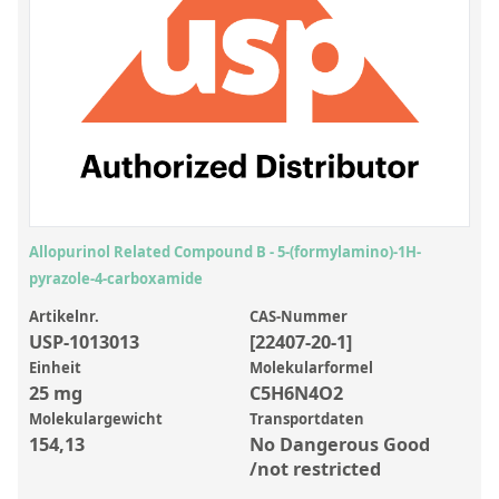
Anorganische Referenzstandards
Laborvergleichsuntersuchungen (LVU/PT)
Laborbedarf und Verbrauchsmaterialien
Sonstige Standards
Custom-Made
Übersicht: Kundenspezifische Standards
Allopurinol Related Compound B - 5-(formylamino)-1H-
Anorganische wässrige Kundenmischungen
pyrazole-4-carboxamide
Organische Analyten | Rückstandsanalytik
Artikelnr.
CAS-Nummer
USP-1013013
[22407-20-1]
Elementstandards in Öl
Einheit
Molekularformel
25 mg
C5H6N4O2
Metallstandards | Setting Up Samples (SUS)
Molekulargewicht
Transportdaten
Kundenspezifische Polymerstandards
154,13
No Dangerous Good
/not restricted
Pharmazeutische und organische Kundensynthesen