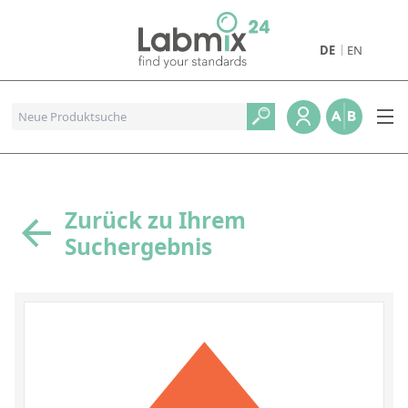
DE
EN
Produkte
Pharmazeutische Referenzstandards
Metall- und Verbrennungstandards
Referenzstandards für die Petrochemie
Zurück zu Ihrem
Suchergebnis
Referenzstandards für die Industrie und Geologie
Referenzstandards für Lebensmittel und Getränke
Referenzstandards für die Umweltanalytik
Referenzstandards für physikalische Eigenschaften
Organische Referenzstandards