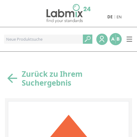
DE
EN
Produkte
Pharmazeutische Referenzstandards
Metall- und Verbrennungstandards
Referenzstandards für die Petrochemie
Zurück zu Ihrem
Suchergebnis
Referenzstandards für die Industrie und Geologie
Referenzstandards für Lebensmittel und Getränke
Referenzstandards für die Umweltanalytik
Referenzstandards für physikalische Eigenschaften
Organische Referenzstandards