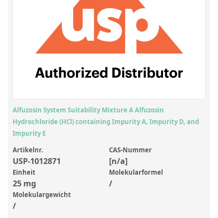
Anorganische Referenzstandards
Laborvergleichsuntersuchungen (LVU/PT)
Laborbedarf und Verbrauchsmaterialien
Sonstige Standards
Custom-Made
Übersicht: Kundenspezifische Standards
Alfuzosin System Suitability Mixture A Alfuzosin
Anorganische wässrige Kundenmischungen
Hydrochloride (HCl) containing Impurity A, Impurity D, and
Impurity E
Organische Analyten | Rückstandsanalytik
Artikelnr.
CAS-Nummer
Elementstandards in Öl
USP-1012871
[n/a]
Einheit
Molekularformel
Metallstandards | Setting Up Samples (SUS)
25 mg
/
Kundenspezifische Polymerstandards
Molekulargewicht
/
Pharmazeutische und organische Kundensynthesen