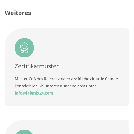
Kontaktieren Sie uns
CAS-Nummer
[n/a]
Weiteres
Konzentration
Einheit
Zusätzliche Informationen
Methode
Zertifikatmuster
Muster-CoA des Referenzmaterials: für die aktuelle Charge
kontaktieren Sie unseren Kundendienst unter
info@labmix24.com