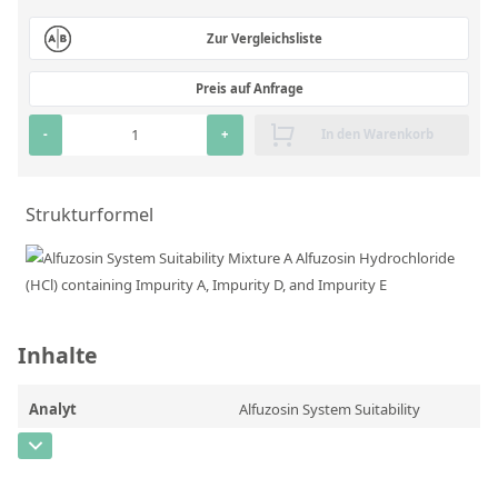
RFA-Monitorproben aus Silikatglas
Zur Vergleichsliste
Kundenspezifische Partikelstandards
Preis auf Anfrage
Über uns
-
+
In den Warenkorb
Über Labmix24
Unsere Partner und Marken
Strukturformel
Presse und Aktuelles
Vertretungen im Ausland
Messen und Events
Inhalte
DIN EN ISO 9001:2015 Zertifizierung
Analyt
Alfuzosin System Suitability
FAQ
Mixture A Alfuzosin Hydrochloride
Karriere bei Labmix24
(HCl) containing Impurity A,
Impurity D, and Impurity E