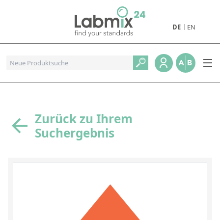
DE
EN
Produkte
Pharmazeutische Referenzstandards
Metall- und Verbrennungstandards
Referenzstandards für die Petrochemie
Zurück zu Ihrem
Suchergebnis
Referenzstandards für die Industrie und Geologie
Referenzstandards für Lebensmittel und Getränke
Referenzstandards für die Umweltanalytik
Referenzstandards für physikalische Eigenschaften
Organische Referenzstandards