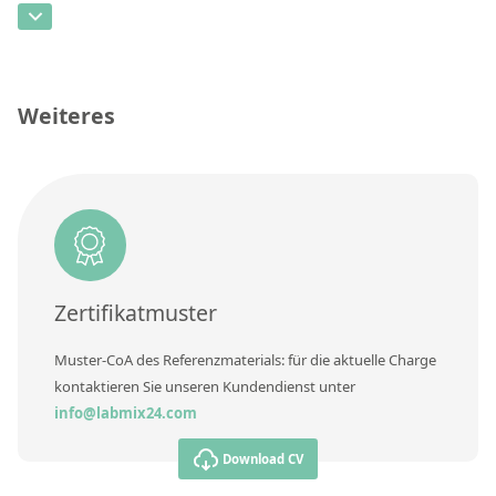
Kontaktieren Sie uns
CAS-Nummer
[121268-17-5]
Konzentration
Einheit
Weiteres
Zusätzliche Informationen
Methode
Zertifikatmuster
Muster-CoA des Referenzmaterials: für die aktuelle Charge
kontaktieren Sie unseren Kundendienst unter
info@labmix24.com
Download CV