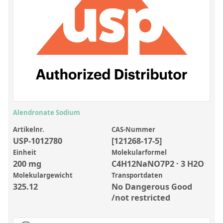
Anorganische Referenzstandards
Laborvergleichsuntersuchungen (LVU/PT)
Laborbedarf und Verbrauchsmaterialien
Sonstige Standards
Custom-Made
Übersicht: Kundenspezifische Standards
Alendronate Sodium
Anorganische wässrige Kundenmischungen
Artikelnr.
CAS-Nummer
USP-1012780
[121268-17-5]
Organische Analyten | Rückstandsanalytik
Einheit
Molekularformel
Elementstandards in Öl
200 mg
C4H12NaNO7P2 · 3 H2O
Molekulargewicht
Transportdaten
Metallstandards | Setting Up Samples (SUS)
325.12
No Dangerous Good
Kundenspezifische Polymerstandards
/not restricted
Pharmazeutische und organische Kundensynthesen