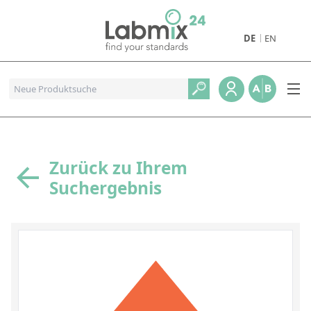
DE
EN
Produkte
Pharmazeutische Referenzstandards
Metall- und Verbrennungstandards
Referenzstandards für die Petrochemie
Zurück zu Ihrem
Suchergebnis
Referenzstandards für die Industrie und Geologie
Referenzstandards für Lebensmittel und Getränke
Referenzstandards für die Umweltanalytik
Referenzstandards für physikalische Eigenschaften
Organische Referenzstandards