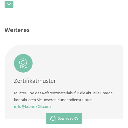
Kontaktieren Sie uns
CAS-Nummer
[66734-13-2]
Konzentration
Einheit
Weiteres
Zusätzliche Informationen
Methode
Zertifikatmuster
Muster-CoA des Referenzmaterials: für die aktuelle Charge
kontaktieren Sie unseren Kundendienst unter
info@labmix24.com
Download CV