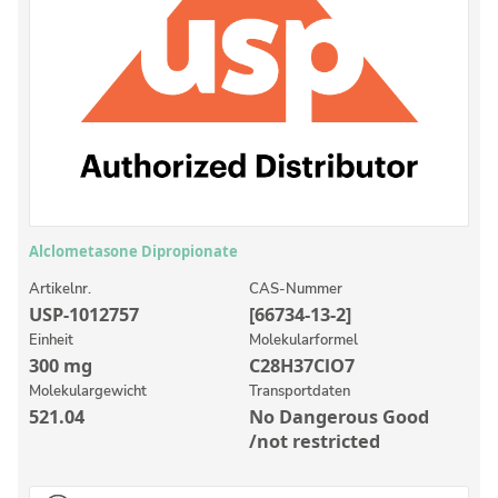
Anorganische Referenzstandards
Laborvergleichsuntersuchungen (LVU/PT)
Laborbedarf und Verbrauchsmaterialien
Sonstige Standards
Custom-Made
Übersicht: Kundenspezifische Standards
Alclometasone Dipropionate
Anorganische wässrige Kundenmischungen
Artikelnr.
CAS-Nummer
USP-1012757
[66734-13-2]
Organische Analyten | Rückstandsanalytik
Einheit
Molekularformel
Elementstandards in Öl
300 mg
C28H37ClO7
Molekulargewicht
Transportdaten
Metallstandards | Setting Up Samples (SUS)
521.04
No Dangerous Good
Kundenspezifische Polymerstandards
/not restricted
Pharmazeutische und organische Kundensynthesen