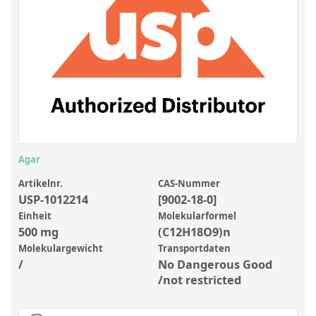
Anorganische Referenzstandards
Laborvergleichsuntersuchungen (LVU/PT)
Laborbedarf und Verbrauchsmaterialien
Sonstige Standards
Custom-Made
Übersicht: Kundenspezifische Standards
Agar
Anorganische wässrige Kundenmischungen
Artikelnr.
CAS-Nummer
USP-1012214
[9002-18-0]
Organische Analyten | Rückstandsanalytik
Einheit
Molekularformel
Elementstandards in Öl
500 mg
(C12H18O9)n
Molekulargewicht
Transportdaten
Metallstandards | Setting Up Samples (SUS)
/
No Dangerous Good
Kundenspezifische Polymerstandards
/not restricted
Pharmazeutische und organische Kundensynthesen