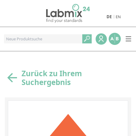
DE
EN
Produkte
Pharmazeutische Referenzstandards
Metall- und Verbrennungstandards
Referenzstandards für die Petrochemie
Zurück zu Ihrem
Suchergebnis
Referenzstandards für die Industrie und Geologie
Referenzstandards für Lebensmittel und Getränke
Referenzstandards für die Umweltanalytik
Referenzstandards für physikalische Eigenschaften
Organische Referenzstandards