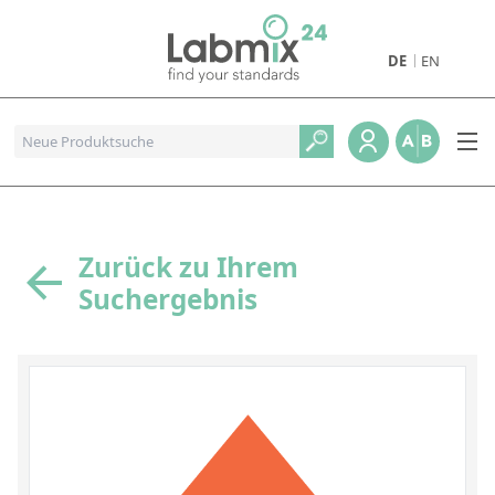
DE
EN
Produkte
Pharmazeutische Referenzstandards
Metall- und Verbrennungstandards
Referenzstandards für die Petrochemie
Zurück zu Ihrem
Suchergebnis
Referenzstandards für die Industrie und Geologie
Referenzstandards für Lebensmittel und Getränke
Referenzstandards für die Umweltanalytik
Referenzstandards für physikalische Eigenschaften
Organische Referenzstandards