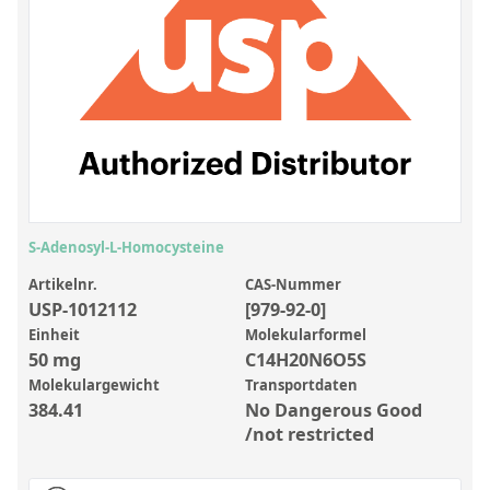
Anorganische Referenzstandards
Laborvergleichsuntersuchungen (LVU/PT)
Laborbedarf und Verbrauchsmaterialien
Sonstige Standards
Custom-Made
Übersicht: Kundenspezifische Standards
S-Adenosyl-L-Homocysteine
Anorganische wässrige Kundenmischungen
Artikelnr.
CAS-Nummer
USP-1012112
[979-92-0]
Organische Analyten | Rückstandsanalytik
Einheit
Molekularformel
Elementstandards in Öl
50 mg
C14H20N6O5S
Molekulargewicht
Transportdaten
Metallstandards | Setting Up Samples (SUS)
384.41
No Dangerous Good
Kundenspezifische Polymerstandards
/not restricted
Pharmazeutische und organische Kundensynthesen