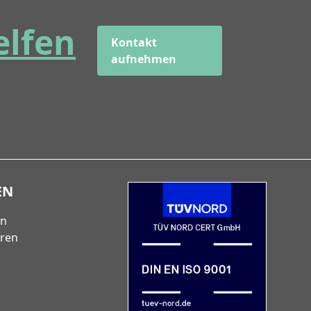
elfen
Kontakt
aufnehmen
EN
en
eren