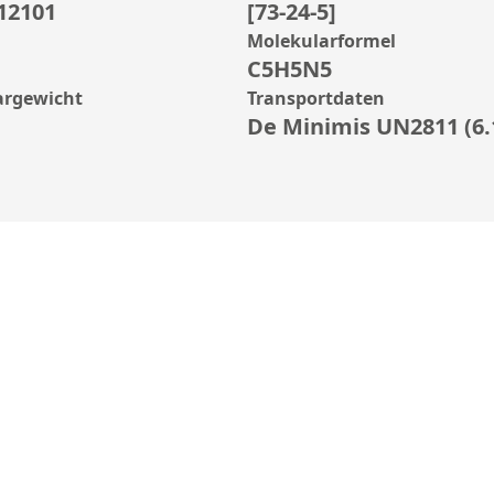
12101
[73-24-5]
Molekularformel
C5H5N5
argewicht
Transportdaten
De Minimis UN2811 (6.1