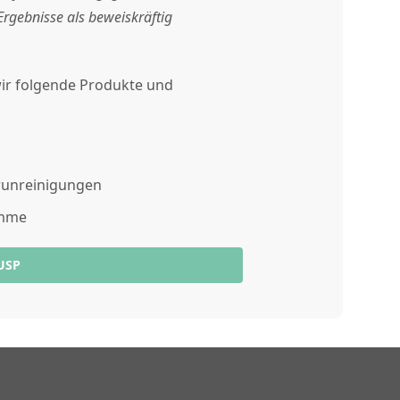
rgebnisse als beweiskräftig
 wir folgende Produkte und
runreinigungen
amme
USP