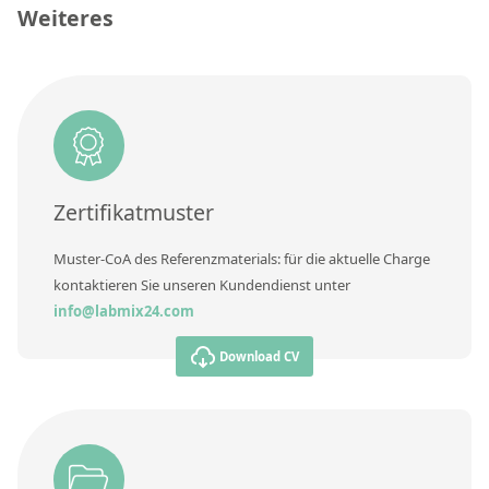
Kontaktieren Sie uns
Weiteres
Konzentration
Einheit
Zusätzliche Informationen
Methode
Zertifikatmuster
Muster-CoA des Referenzmaterials: für die aktuelle Charge
kontaktieren Sie unseren Kundendienst unter
info@labmix24.com
Download CV