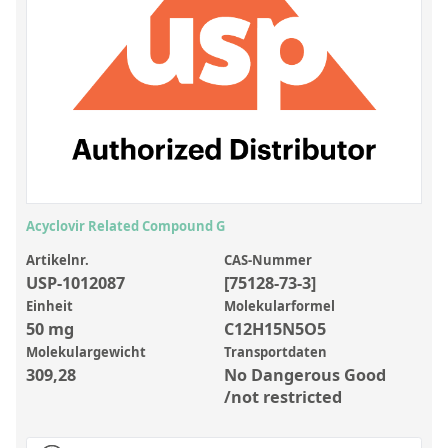
Anorganische Referenzstandards
Laborvergleichsuntersuchungen (LVU/PT)
Laborbedarf und Verbrauchsmaterialien
Sonstige Standards
Custom-Made
Übersicht: Kundenspezifische Standards
Acyclovir Related Compound G
Anorganische wässrige Kundenmischungen
Artikelnr.
CAS-Nummer
USP-1012087
[75128-73-3]
Organische Analyten | Rückstandsanalytik
Einheit
Molekularformel
Elementstandards in Öl
50 mg
C12H15N5O5
Molekulargewicht
Transportdaten
Metallstandards | Setting Up Samples (SUS)
309,28
No Dangerous Good
Kundenspezifische Polymerstandards
/not restricted
Pharmazeutische und organische Kundensynthesen