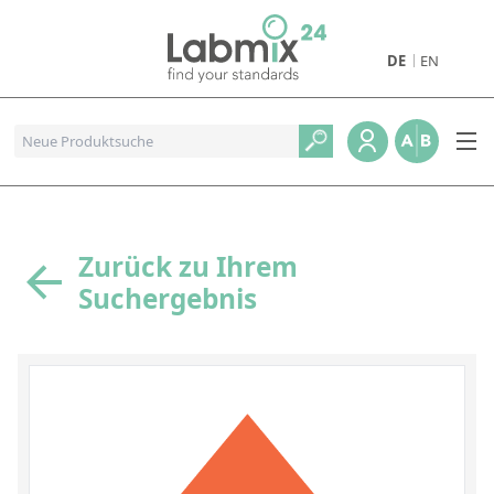
DE
EN
Produkte
Pharmazeutische Referenzstandards
Metall- und Verbrennungstandards
Referenzstandards für die Petrochemie
Zurück zu Ihrem
Suchergebnis
Referenzstandards für die Industrie und Geologie
Referenzstandards für Lebensmittel und Getränke
Referenzstandards für die Umweltanalytik
Referenzstandards für physikalische Eigenschaften
Organische Referenzstandards