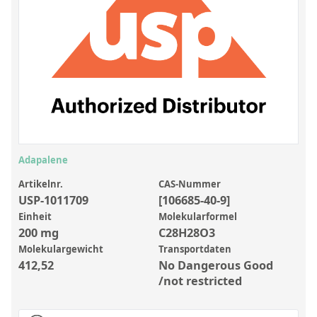
Anorganische Referenzstandards
Laborvergleichsuntersuchungen (LVU/PT)
Laborbedarf und Verbrauchsmaterialien
Sonstige Standards
Custom-Made
Übersicht: Kundenspezifische Standards
Adapalene
Anorganische wässrige Kundenmischungen
Artikelnr.
CAS-Nummer
USP-1011709
[106685-40-9]
Organische Analyten | Rückstandsanalytik
Einheit
Molekularformel
Elementstandards in Öl
200 mg
C28H28O3
Molekulargewicht
Transportdaten
Metallstandards | Setting Up Samples (SUS)
412,52
No Dangerous Good
Kundenspezifische Polymerstandards
/not restricted
Pharmazeutische und organische Kundensynthesen