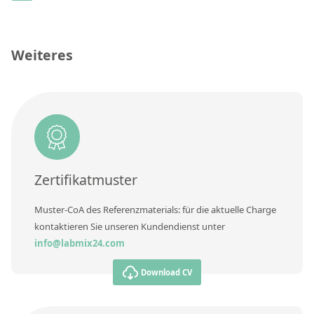
Kontaktieren Sie uns
Konzentration
Einheit
Weiteres
Zusätzliche Informationen
Methode
Zertifikatmuster
Muster-CoA des Referenzmaterials: für die aktuelle Charge
kontaktieren Sie unseren Kundendienst unter
info@labmix24.com
Download CV