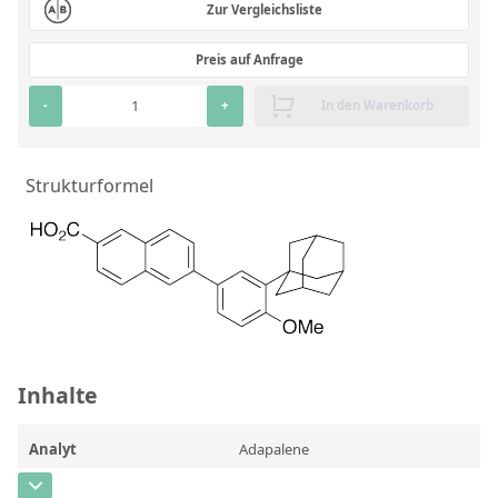
Zur Vergleichsliste
RFA-Monitorproben aus Silikatglas
Preis auf Anfrage
Kundenspezifische Partikelstandards
-
+
In den Warenkorb
Über uns
Über Labmix24
Strukturformel
Unsere Partner und Marken
Presse und Aktuelles
Vertretungen im Ausland
Messen und Events
DIN EN ISO 9001:2015 Zertifizierung
Inhalte
FAQ
Analyt
Adapalene
Karriere bei Labmix24
CAS-Nummer
[106685-40-9]