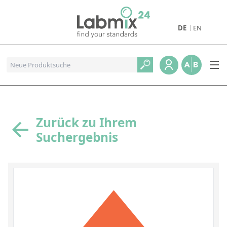
DE
EN
Produkte
Pharmazeutische Referenzstandards
Metall- und Verbrennungstandards
Referenzstandards für die Petrochemie
Zurück zu Ihrem
Suchergebnis
Referenzstandards für die Industrie und Geologie
Referenzstandards für Lebensmittel und Getränke
Referenzstandards für die Umweltanalytik
Referenzstandards für physikalische Eigenschaften
Organische Referenzstandards