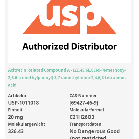
Anorganische Referenzstandards
Laborvergleichsuntersuchungen (LVU/PT)
Laborbedarf und Verbrauchsmaterialien
Sonstige Standards
Custom-Made
Übersicht: Kundenspezifische Standards
Acitretin Related Compound A - (2Z,4E,6E,8E)-9-(4-methoxy-
Anorganische wässrige Kundenmischungen
2,3,6-trimethylphenyl)-3,7-dimethylnona-2,4,6,8-tetraenoic
acid
Organische Analyten | Rückstandsanalytik
Artikelnr.
CAS-Nummer
Elementstandards in Öl
USP-1011018
[69427-46-9]
Einheit
Molekularformel
Metallstandards | Setting Up Samples (SUS)
20 mg
C21H26O3
Kundenspezifische Polymerstandards
Molekulargewicht
Transportdaten
326.43
No Dangerous Good
Pharmazeutische und organische Kundensynthesen
/not restricted