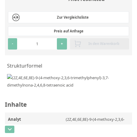
RFA-Monitorproben aus Silikatglas
Kundenspezifische Partikelstandards
Zur Vergleichsliste
Preis auf Anfrage
Über uns
-
+
In den Warenkorb
Über Labmix24
Unsere Partner und Marken
Strukturformel
Presse und Aktuelles
Vertretungen im Ausland
Messen und Events
Inhalte
DIN EN ISO 9001:2015 Zertifizierung
FAQ
Analyt
(2Z,4E,6E,8E)-9-(4-methoxy-2,3,6-
Karriere bei Labmix24
trimethylphenyl)-3,7-
dimethylnona-2,4,6,8-tetraenoic