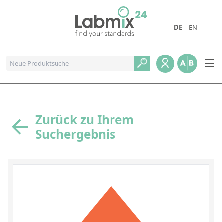
DE
EN
Produkte
Pharmazeutische Referenzstandards
Metall- und Verbrennungstandards
Referenzstandards für die Petrochemie
Zurück zu Ihrem
Suchergebnis
Referenzstandards für die Industrie und Geologie
Referenzstandards für Lebensmittel und Getränke
Referenzstandards für die Umweltanalytik
Referenzstandards für physikalische Eigenschaften
Organische Referenzstandards