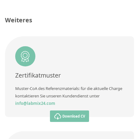
Kontaktieren Sie uns
acid
CAS-Nummer
[69427-46-9]
Weiteres
Konzentration
Einheit
Zusätzliche Informationen
Methode
Zertifikatmuster
Muster-CoA des Referenzmaterials: für die aktuelle Charge
kontaktieren Sie unseren Kundendienst unter
info@labmix24.com
Download CV