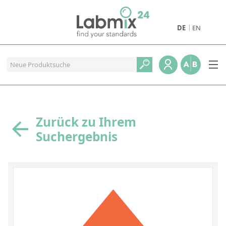
DE
EN
Produkte
Pharmazeutische Referenzstandards
Metall- und Verbrennungstandards
Referenzstandards für die Petrochemie
Zurück zu Ihrem
Suchergebnis
Referenzstandards für die Industrie und Geologie
Referenzstandards für Lebensmittel und Getränke
Referenzstandards für die Umweltanalytik
Referenzstandards für physikalische Eigenschaften
Organische Referenzstandards