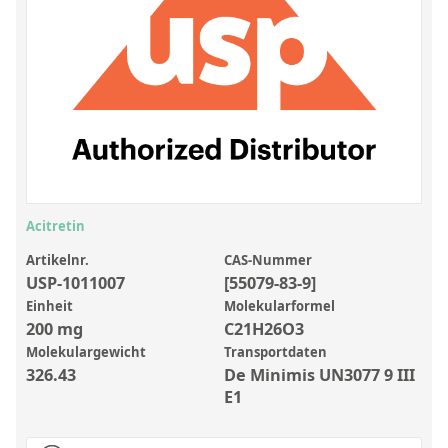
Anorganische Referenzstandards
Laborvergleichsuntersuchungen (LVU/PT)
Laborbedarf und Verbrauchsmaterialien
Sonstige Standards
Custom-Made
Übersicht: Kundenspezifische Standards
Acitretin
Anorganische wässrige Kundenmischungen
Artikelnr.
CAS-Nummer
USP-1011007
[55079-83-9]
Organische Analyten | Rückstandsanalytik
Einheit
Molekularformel
Elementstandards in Öl
200 mg
C21H26O3
Molekulargewicht
Transportdaten
Metallstandards | Setting Up Samples (SUS)
326.43
De Minimis UN3077 9 III
Kundenspezifische Polymerstandards
E1
Pharmazeutische und organische Kundensynthesen