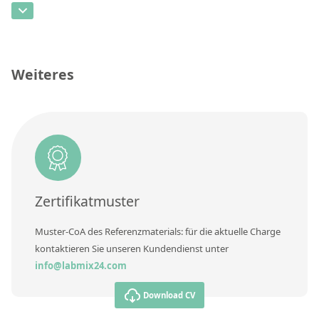
Kontaktieren Sie uns
CAS-Nummer
[55079-83-9]
Konzentration
Einheit
Weiteres
Zusätzliche Informationen
Methode
Zertifikatmuster
Muster-CoA des Referenzmaterials: für die aktuelle Charge
kontaktieren Sie unseren Kundendienst unter
info@labmix24.com
Download CV