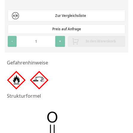
RFA-Monitorproben aus Silikatglas
Zur Vergleichsliste
Kundenspezifische Partikelstandards
Preis auf Anfrage
Über uns
-
+
In den Warenkorb
Über Labmix24
Unsere Partner und Marken
Gefahrenhinweise
Presse und Aktuelles
Vertretungen im Ausland
Messen und Events
Strukturformel
DIN EN ISO 9001:2015 Zertifizierung
FAQ
Karriere bei Labmix24