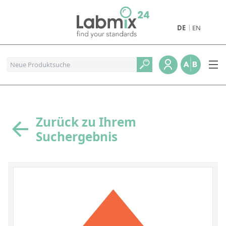
DE
EN
Produkte
Pharmazeutische Referenzstandards
Metall- und Verbrennungstandards
Referenzstandards für die Petrochemie
Zurück zu Ihrem
Suchergebnis
Referenzstandards für die Industrie und Geologie
Referenzstandards für Lebensmittel und Getränke
Referenzstandards für die Umweltanalytik
Referenzstandards für physikalische Eigenschaften
Organische Referenzstandards