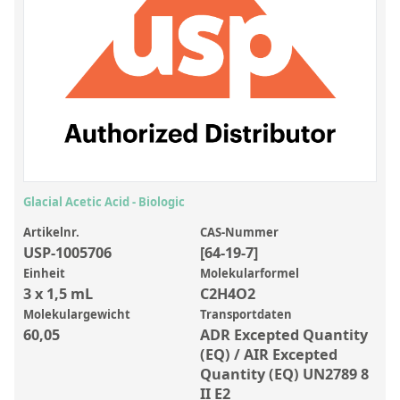
Anorganische Referenzstandards
Laborvergleichsuntersuchungen (LVU/PT)
Laborbedarf und Verbrauchsmaterialien
Sonstige Standards
Custom-Made
Übersicht: Kundenspezifische Standards
Glacial Acetic Acid - Biologic
Anorganische wässrige Kundenmischungen
Artikelnr.
CAS-Nummer
USP-1005706
[64-19-7]
Organische Analyten | Rückstandsanalytik
Einheit
Molekularformel
Elementstandards in Öl
3 x 1,5 mL
C2H4O2
Molekulargewicht
Transportdaten
Metallstandards | Setting Up Samples (SUS)
60,05
ADR Excepted Quantity
Kundenspezifische Polymerstandards
(EQ) / AIR Excepted
Quantity (EQ) UN2789 8
Pharmazeutische und organische Kundensynthesen
II E2