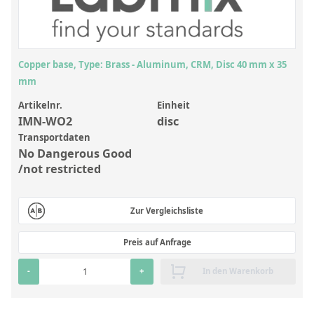
Anorganische Referenzstandards
Laborvergleichsuntersuchungen (LVU/PT)
Laborbedarf und Verbrauchsmaterialien
Copper base, Type: Brass - Aluminum, CRM, Disc 40 mm x 35
Sonstige Standards
mm
Artikelnr.
Einheit
Custom-Made
IMN-WO2
disc
Transportdaten
Übersicht: Kundenspezifische Standards
No Dangerous Good
/not restricted
Anorganische wässrige Kundenmischungen
Organische Analyten | Rückstandsanalytik
Zur Vergleichsliste
Elementstandards in Öl
Preis auf Anfrage
Metallstandards | Setting Up Samples (SUS)
-
+
In den Warenkorb
Kundenspezifische Polymerstandards
Pharmazeutische und organische Kundensynthesen