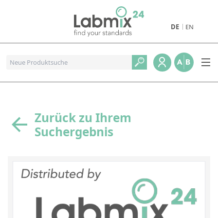
DE
EN
Produkte
Pharmazeutische Referenzstandards
Metall- und Verbrennungstandards
Referenzstandards für die Petrochemie
Zurück zu Ihrem
Suchergebnis
Referenzstandards für die Industrie und Geologie
Referenzstandards für Lebensmittel und Getränke
Referenzstandards für die Umweltanalytik
Referenzstandards für physikalische Eigenschaften
Organische Referenzstandards