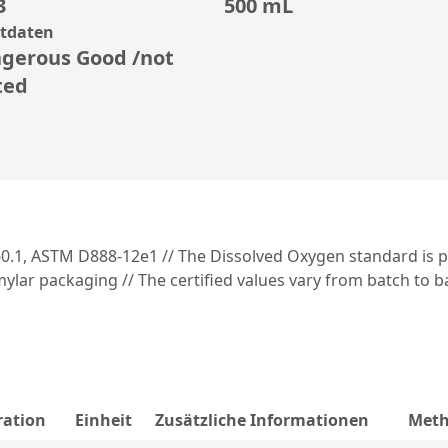
3
500 mL
rtdaten
gerous Good /not
ted
60.1, ASTM D888-12e1 // The Dissolved Oxygen standard is 
lar packaging // The certified values vary from batch to bat
ration
Einheit
Zusätzliche Informationen
Met