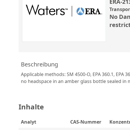
ERA-21
Transpo
No Dan
restric
Beschreibung
Applicable methods: SM 4500-O, EPA 360.1, EPA 3
no headspace in an amber glass bottle sealed in my
Inhalte
Analyt
CAS-Nummer
Konzent