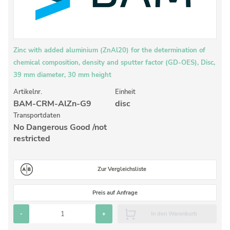
Anorganische Referenzstandards
Laborvergleichsuntersuchungen (LVU/PT)
Laborbedarf und Verbrauchsmaterialien
Zinc with added aluminium (ZnAl20) for the determination of
Sonstige Standards
chemical composition, density and sputter factor (GD-OES), Disc,
39 mm diameter, 30 mm height
Custom-Made
Artikelnr.
Einheit
BAM-CRM-AlZn-G9
disc
Übersicht: Kundenspezifische Standards
Transportdaten
Anorganische wässrige Kundenmischungen
No Dangerous Good /not
restricted
Organische Analyten | Rückstandsanalytik
Elementstandards in Öl
Zur Vergleichsliste
Metallstandards | Setting Up Samples (SUS)
Preis auf Anfrage
Kundenspezifische Polymerstandards
-
+
In den Warenkorb
Pharmazeutische und organische Kundensynthesen