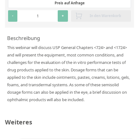
Preis auf Anfrage
RFA-Monitorproben aus Silikatglas
-
+
In den Warenkorb
Kundenspezifische Partikelstandards
Über uns
Beschreibung
This webinar will discuss USP General Chapters <724> and <1724>
Über Labmix24
and will present the equipment, most common conditions, and
Unsere Partner und Marken
challenges for the evaluation of the in vitro performance tests of
drug products applied to the skin. Dosage forms that can be
Presse und Aktuelles
applied to the skin include ointments, pastes, creams, lotions, gels,
Vertretungen im Ausland
foams, and transdermal systems. As some of these semisolid
dosage forms can also be applied in the eye, a brief discussion on
Messen und Events
ophthalmic products will also be included.
DIN EN ISO 9001:2015 Zertifizierung
FAQ
Weiteres
Karriere bei Labmix24