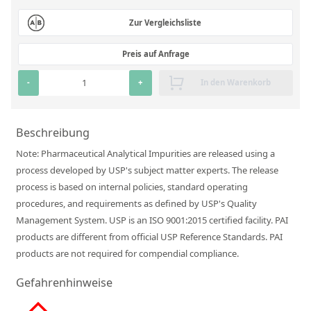
RFA-Monitorproben aus Silikatglas
Zur Vergleichsliste
Kundenspezifische Partikelstandards
Preis auf Anfrage
Über uns
-
+
In den Warenkorb
Über Labmix24
Beschreibung
Unsere Partner und Marken
Note: Pharmaceutical Analytical Impurities are released using a
Presse und Aktuelles
process developed by USP's subject matter experts. The release
Vertretungen im Ausland
process is based on internal policies, standard operating
procedures, and requirements as defined by USP's Quality
Messen und Events
Management System. USP is an ISO 9001:2015 certified facility. PAI
DIN EN ISO 9001:2015 Zertifizierung
products are different from official USP Reference Standards. PAI
products are not required for compendial compliance.
FAQ
Gefahrenhinweise
Karriere bei Labmix24