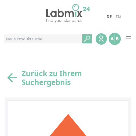
DE
EN
Produkte
Pharmazeutische Referenzstandards
Metall- und Verbrennungstandards
Referenzstandards für die Petrochemie
Zurück zu Ihrem
Suchergebnis
Referenzstandards für die Industrie und Geologie
Referenzstandards für Lebensmittel und Getränke
Referenzstandards für die Umweltanalytik
Referenzstandards für physikalische Eigenschaften
Organische Referenzstandards