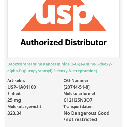
Anorganische Referenzstandards
Laborvergleichsuntersuchungen (LVU/PT)
Laborbedarf und Verbrauchsmaterialien
Sonstige Standards
Custom-Made
Übersicht: Kundenspezifische Standards
Deoxystreptamine Kanosaminide (6-O-(3-Amino-3-deoxy-
Anorganische wässrige Kundenmischungen
alpha-D-glucopyranosyl)-2-deoxy-D-streptamine)
Organische Analyten | Rückstandsanalytik
Artikelnr.
CAS-Nummer
USP-1A01100
[20744-51-8]
Elementstandards in Öl
Einheit
Molekularformel
25 mg
C12H25N3O7
Metallstandards | Setting Up Samples (SUS)
Molekulargewicht
Transportdaten
Kundenspezifische Polymerstandards
323.34
No Dangerous Good
/not restricted
Pharmazeutische und organische Kundensynthesen