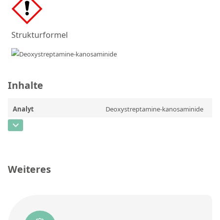
Kontaktieren Sie uns
Strukturformel
Inhalte
Analyt
Deoxystreptamine-kanosaminide
CAS-Nummer
[20744-51-8]
Konzentration
Einheit
Weiteres
Zusätzliche Informationen
Methode