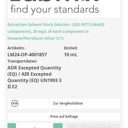
Anorganische Referenzstandards
Laborvergleichsuntersuchungen (LVU/PT)
Laborbedarf und Verbrauchsmaterialien
Extraction Solvent Stock Solution - (ISO 9377-2-Mod)2
components, 20 mg/L of each component in
Sonstige Standards
Hexane/Petroleum ether (1/1)
Artikelnr.
Einheit
Custom-Made
LM24-OP-4001857
10 mL
Übersicht: Kundenspezifische Standards
Transportdaten
ADR Excepted Quantity
Anorganische wässrige Kundenmischungen
(EQ) / AIR Excepted
Quantity (EQ) UN1993 3
Organische Analyten | Rückstandsanalytik
II E2
Elementstandards in Öl
Metallstandards | Setting Up Samples (SUS)
Zur Vergleichsliste
Kundenspezifische Polymerstandards
Preis auf Anfrage
Pharmazeutische und organische Kundensynthesen