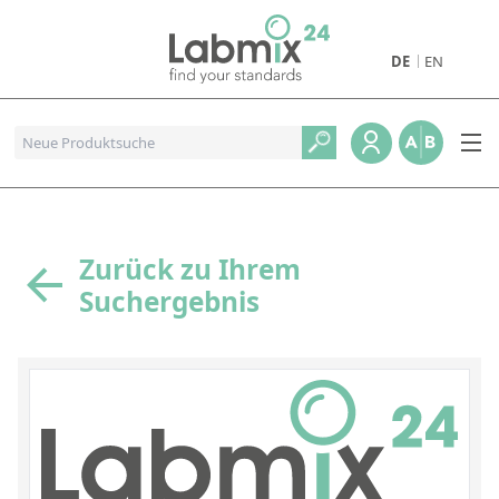
DE
EN
Produkte
Pharmazeutische Referenzstandards
Metall- und Verbrennungstandards
Referenzstandards für die Petrochemie
Zurück zu Ihrem
Suchergebnis
Referenzstandards für die Industrie und Geologie
Referenzstandards für Lebensmittel und Getränke
Referenzstandards für die Umweltanalytik
Referenzstandards für physikalische Eigenschaften
Organische Referenzstandards