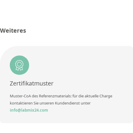
Kontaktieren Sie uns
Konzentration
20
Zusätzliche Informationen
Einheit
mg/L
Methode
Weiteres
Zusätzliche Informationen
Methode
Zertifikatmuster
Muster-CoA des Referenzmaterials: für die aktuelle Charge
kontaktieren Sie unseren Kundendienst unter
info@labmix24.com