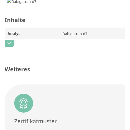
Kontaktieren Sie uns
Inhalte
Analyt
Dabigatran-d7
CAS-Nummer
Konzentration
Einheit
Weiteres
Zusätzliche Informationen
Methode
Zertifikatmuster