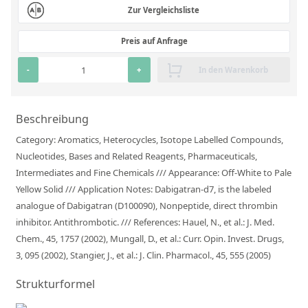
Zur Vergleichsliste
RFA-Monitorproben aus Silikatglas
Kundenspezifische Partikelstandards
Preis auf Anfrage
-
+
In den Warenkorb
Über uns
Über Labmix24
Beschreibung
Unsere Partner und Marken
Category: Aromatics, Heterocycles, Isotope Labelled Compounds,
Presse und Aktuelles
Nucleotides, Bases and Related Reagents, Pharmaceuticals,
Intermediates and Fine Chemicals /// Appearance: Off-White to Pale
Vertretungen im Ausland
Yellow Solid /// Application Notes: Dabigatran-d7, is the labeled
analogue of Dabigatran (D100090), Nonpeptide, direct thrombin
Messen und Events
inhibitor. Antithrombotic. /// References: Hauel, N., et al.: J. Med.
DIN EN ISO 9001:2015 Zertifizierung
Chem., 45, 1757 (2002), Mungall, D., et al.: Curr. Opin. Invest. Drugs,
3, 095 (2002), Stangier, J., et al.: J. Clin. Pharmacol., 45, 555 (2005)
FAQ
Strukturformel
Karriere bei Labmix24