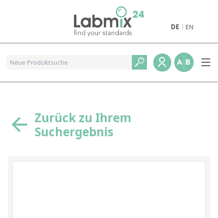
DE
EN
Produkte
Pharmazeutische Referenzstandards
Metall- und Verbrennungstandards
Referenzstandards für die Petrochemie
Zurück zu Ihrem
Suchergebnis
Referenzstandards für die Industrie und Geologie
Referenzstandards für Lebensmittel und Getränke
Referenzstandards für die Umweltanalytik
Referenzstandards für physikalische Eigenschaften
Organische Referenzstandards