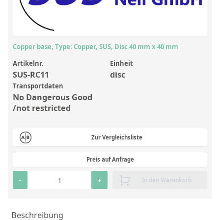
Anorganische Referenzstandards
Laborvergleichsuntersuchungen (LVU/PT)
Laborbedarf und Verbrauchsmaterialien
Copper base, Type: Copper, SUS, Disc 40 mm x 40 mm
Sonstige Standards
Artikelnr.
Einheit
SUS-RC11
disc
Custom-Made
Transportdaten
No Dangerous Good
Übersicht: Kundenspezifische Standards
/not restricted
Anorganische wässrige Kundenmischungen
Zur Vergleichsliste
Organische Analyten | Rückstandsanalytik
Elementstandards in Öl
Preis auf Anfrage
Metallstandards | Setting Up Samples (SUS)
-
+
In den Warenkorb
Kundenspezifische Polymerstandards
Pharmazeutische und organische Kundensynthesen
Beschreibung