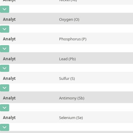
Konzentration
<0,0010
Zusätzliche Informationen
CAS-Nummer
[7440-02-0]
Einheit
%
Methode
Analyt
Oxygen (O)
Konzentration
<0,0010
Zusätzliche Informationen
CAS-Nummer
[7782-44-7]
Einheit
%
Methode
Analyt
Phosphorus (P)
Konzentration
0,001
Zusätzliche Informationen
CAS-Nummer
[7723-14-0]
Einheit
%
Methode
Analyt
Lead (Pb)
Konzentration
<0,0005
Zusätzliche Informationen
CAS-Nummer
[7439-92-1]
Einheit
%
Methode
Analyt
Sulfur (S)
Konzentration
<0,0010
Zusätzliche Informationen
CAS-Nummer
[7704-34-9]
Einheit
%
Methode
Analyt
Antimony (Sb)
Konzentration
<0,0001
Zusätzliche Informationen
CAS-Nummer
[7440-36-0]
Einheit
%
Methode
Analyt
Selenium (Se)
Konzentration
<0,0010
Zusätzliche Informationen
CAS-Nummer
[7782-49-2]
Einheit
%