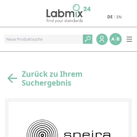
DE
EN
Produkte
Pharmazeutische Referenzstandards
Metall- und Verbrennungstandards
Referenzstandards für die Petrochemie
Zurück zu Ihrem
Suchergebnis
Referenzstandards für die Industrie und Geologie
Referenzstandards für Lebensmittel und Getränke
Referenzstandards für die Umweltanalytik
Referenzstandards für physikalische Eigenschaften
Organische Referenzstandards