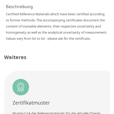
RFA-Monitorproben aus Silikatglas
Beschreibung
Certified Reference Materials which have been certified according
Kundenspezifische Partikelstandards
to former methods. The accompanying certificates document the
content of traceable elements, their respective uncertainty and
Über uns
homogeneity as well as the analytical uncertainty of measurement.
Values vary from lot to lot - please ask for the certificate.
Über Labmix24
Unsere Partner und Marken
Weiteres
Presse und Aktuelles
Vertretungen im Ausland
Messen und Events
DIN EN ISO 9001:2015 Zertifizierung
FAQ
Zertifikatmuster
Karriere bei Labmix24
Muster-CoA des Referenzmaterials: für die aktuelle Charge