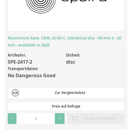
Anorganische Referenzstandards
Laborvergleichsuntersuchungen (LVU/PT)
Laborbedarf und Verbrauchsmaterialien
Sonstige Standards
Aluminium base, CRM, Al Mn1, cylindrical disc ~60 mm x ~20
mm - available in 2026
Custom-Made
Artikelnr.
Einheit
SPE-2417-2
disc
Übersicht: Kundenspezifische Standards
Transportdaten
Anorganische wässrige Kundenmischungen
No Dangerous Good
Organische Analyten | Rückstandsanalytik
Zur Vergleichsliste
Elementstandards in Öl
Metallstandards | Setting Up Samples (SUS)
Preis auf Anfrage
Kundenspezifische Polymerstandards
-
+
In den Warenkorb
Pharmazeutische und organische Kundensynthesen