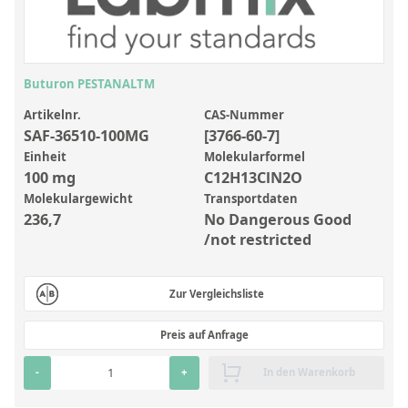
Anorganische Referenzstandards
Laborvergleichsuntersuchungen (LVU/PT)
Laborbedarf und Verbrauchsmaterialien
Buturon PESTANALTM
Sonstige Standards
Artikelnr.
CAS-Nummer
SAF-36510-100MG
[3766-60-7]
Custom-Made
Einheit
Molekularformel
100 mg
C12H13ClN2O
Übersicht: Kundenspezifische Standards
Molekulargewicht
Transportdaten
236,7
No Dangerous Good
Anorganische wässrige Kundenmischungen
/not restricted
Organische Analyten | Rückstandsanalytik
Elementstandards in Öl
Zur Vergleichsliste
Metallstandards | Setting Up Samples (SUS)
Preis auf Anfrage
Kundenspezifische Polymerstandards
-
+
In den Warenkorb
Pharmazeutische und organische Kundensynthesen