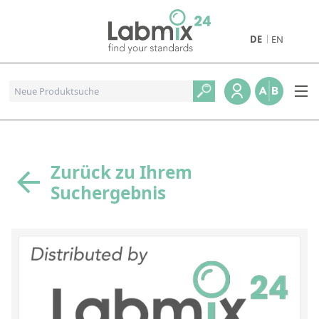
DE
EN
Produkte
Pharmazeutische Referenzstandards
Metall- und Verbrennungstandards
Referenzstandards für die Petrochemie
Zurück zu Ihrem
Suchergebnis
Referenzstandards für die Industrie und Geologie
Referenzstandards für Lebensmittel und Getränke
Referenzstandards für die Umweltanalytik
Referenzstandards für physikalische Eigenschaften
Organische Referenzstandards