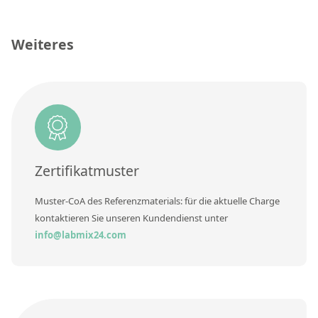
Kontaktieren Sie uns
Konzentration
Einheit
Weiteres
Zusätzliche Informationen
Methode
Zertifikatmuster
Muster-CoA des Referenzmaterials: für die aktuelle Charge
kontaktieren Sie unseren Kundendienst unter
info@labmix24.com