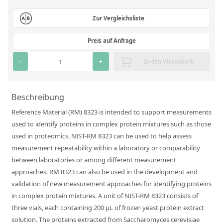
RFA-Monitorproben aus Silikatglas
Zur Vergleichsliste
Kundenspezifische Partikelstandards
Preis auf Anfrage
Über uns
-
+
In den Warenkorb
Über Labmix24
Unsere Partner und Marken
Beschreibung
Reference Material (RM) 8323 is intended to support measurements
Presse und Aktuelles
used to identify proteins in complex protein mixtures such as those
Vertretungen im Ausland
used in proteomics. NIST-RM 8323 can be used to help assess
measurement repeatability within a laboratory or comparability
Messen und Events
between laboratories or among different measurement
DIN EN ISO 9001:2015 Zertifizierung
approaches. RM 8323 can also be used in the development and
validation of new measurement approaches for identifying proteins
FAQ
in complex protein mixtures. A unit of NIST-RM 8323 consists of
Karriere bei Labmix24
three vials, each containing 200 µL of frozen yeast protein extract
solution. The proteins extracted from Saccharomyces cerevisiae