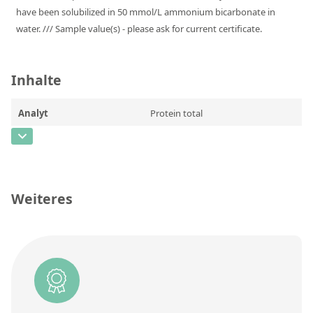
Kontaktieren Sie uns
have been solubilized in 50 mmol/L ammonium bicarbonate in
water. /// Sample value(s) - please ask for current certificate.
Inhalte
Analyt
Protein total
CAS-Nummer
Konzentration
0,188 ± 0,038
Einheit
mg/mL
Weiteres
Zusätzliche Informationen
Reference concentration
Methode