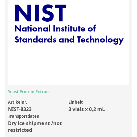
Anorganische Referenzstandards
Laborvergleichsuntersuchungen (LVU/PT)
Laborbedarf und Verbrauchsmaterialien
Sonstige Standards
Custom-Made
Übersicht: Kundenspezifische Standards
Anorganische wässrige Kundenmischungen
Organische Analyten | Rückstandsanalytik
Yeast Protein Extract
Elementstandards in Öl
Artikelnr.
Einheit
NIST-8323
3 vials x 0,2 mL
Metallstandards | Setting Up Samples (SUS)
Transportdaten
Kundenspezifische Polymerstandards
Dry ice shipment /not
restricted
Pharmazeutische und organische Kundensynthesen