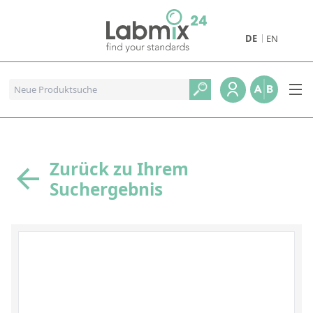
DE
EN
Produkte
Pharmazeutische Referenzstandards
Metall- und Verbrennungstandards
Referenzstandards für die Petrochemie
Zurück zu Ihrem
Suchergebnis
Referenzstandards für die Industrie und Geologie
Referenzstandards für Lebensmittel und Getränke
Referenzstandards für die Umweltanalytik
Referenzstandards für physikalische Eigenschaften
Organische Referenzstandards