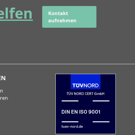
elfen
Kontakt
aufnehmen
EN
en
eren