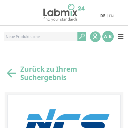
DE
EN
Produkte
Pharmazeutische Referenzstandards
Metall- und Verbrennungstandards
Referenzstandards für die Petrochemie
Zurück zu Ihrem
Suchergebnis
Referenzstandards für die Industrie und Geologie
Referenzstandards für Lebensmittel und Getränke
Referenzstandards für die Umweltanalytik
Referenzstandards für physikalische Eigenschaften
Organische Referenzstandards