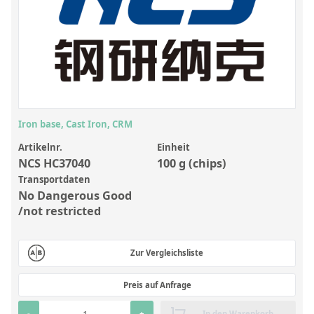
Anorganische Referenzstandards
Laborvergleichsuntersuchungen (LVU/PT)
Laborbedarf und Verbrauchsmaterialien
Sonstige Standards
Custom-Made
Iron base, Cast Iron, CRM
Übersicht: Kundenspezifische Standards
Artikelnr.
Einheit
NCS HC37040
100 g (chips)
Anorganische wässrige Kundenmischungen
Transportdaten
No Dangerous Good
Organische Analyten | Rückstandsanalytik
/not restricted
Elementstandards in Öl
Metallstandards | Setting Up Samples (SUS)
Zur Vergleichsliste
Kundenspezifische Polymerstandards
Preis auf Anfrage
Pharmazeutische und organische Kundensynthesen
-
+
In den Warenkorb