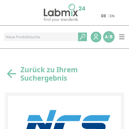
DE
EN
Produkte
Pharmazeutische Referenzstandards
Metall- und Verbrennungstandards
Referenzstandards für die Petrochemie
Zurück zu Ihrem
Suchergebnis
Referenzstandards für die Industrie und Geologie
Referenzstandards für Lebensmittel und Getränke
Referenzstandards für die Umweltanalytik
Referenzstandards für physikalische Eigenschaften
Organische Referenzstandards