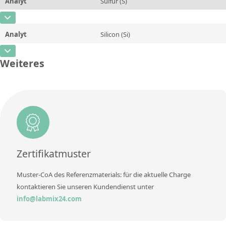
Kontaktieren Sie uns
Analyt
Sulfur (S)
Einheit
%
CAS-Nummer
[7704-34-9]
Zusätzliche Informationen
Analyt
Silicon (Si)
Konzentration
0,13
Methode
CAS-Nummer
[7440-21-3]
Einheit
%
Weiteres
Konzentration
1,37
Zusätzliche Informationen
Einheit
%
Methode
Zusätzliche Informationen
Methode
Zertifikatmuster
Muster-CoA des Referenzmaterials: für die aktuelle Charge
kontaktieren Sie unseren Kundendienst unter
info@labmix24.com