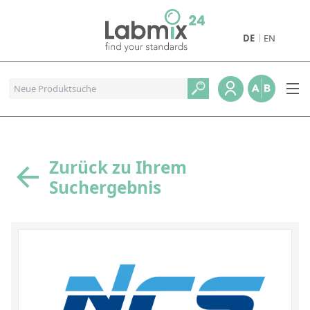
DE
EN
Produkte
Pharmazeutische Referenzstandards
Metall- und Verbrennungstandards
Referenzstandards für die Petrochemie
Zurück zu Ihrem
Suchergebnis
Referenzstandards für die Industrie und Geologie
Referenzstandards für Lebensmittel und Getränke
Referenzstandards für die Umweltanalytik
Referenzstandards für physikalische Eigenschaften
Organische Referenzstandards