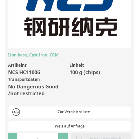
Anorganische Referenzstandards
Laborvergleichsuntersuchungen (LVU/PT)
Laborbedarf und Verbrauchsmaterialien
Sonstige Standards
Custom-Made
Iron base, Cast Iron, CRM
Übersicht: Kundenspezifische Standards
Artikelnr.
Einheit
NCS HC11006
100 g (chips)
Anorganische wässrige Kundenmischungen
Transportdaten
No Dangerous Good
Organische Analyten | Rückstandsanalytik
/not restricted
Elementstandards in Öl
Metallstandards | Setting Up Samples (SUS)
Zur Vergleichsliste
Kundenspezifische Polymerstandards
Preis auf Anfrage
Pharmazeutische und organische Kundensynthesen
-
+
In den Warenkorb