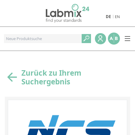
DE
EN
Produkte
Pharmazeutische Referenzstandards
Metall- und Verbrennungstandards
Referenzstandards für die Petrochemie
Zurück zu Ihrem
Suchergebnis
Referenzstandards für die Industrie und Geologie
Referenzstandards für Lebensmittel und Getränke
Referenzstandards für die Umweltanalytik
Referenzstandards für physikalische Eigenschaften
Organische Referenzstandards