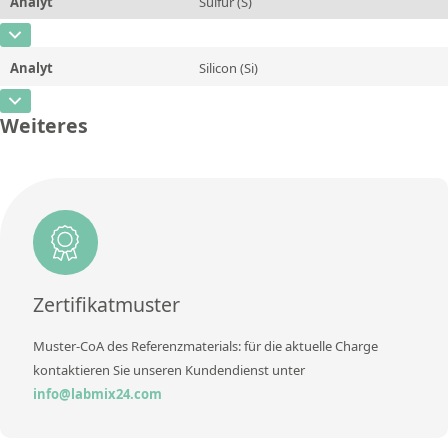
Kontaktieren Sie uns
Analyt
Sulfur (S)
Einheit
%
CAS-Nummer
[7704-34-9]
Zusätzliche Informationen
Analyt
Silicon (Si)
Konzentration
0,115
Methode
CAS-Nummer
[7440-21-3]
Einheit
%
Weiteres
Konzentration
2,56
Zusätzliche Informationen
Einheit
%
Methode
Zusätzliche Informationen
Methode
Zertifikatmuster
Muster-CoA des Referenzmaterials: für die aktuelle Charge
kontaktieren Sie unseren Kundendienst unter
info@labmix24.com