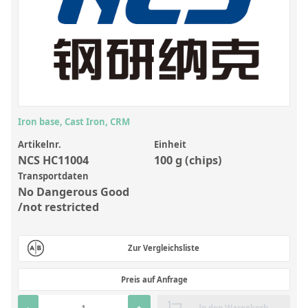
Anorganische Referenzstandards
Laborvergleichsuntersuchungen (LVU/PT)
Laborbedarf und Verbrauchsmaterialien
Sonstige Standards
Custom-Made
Iron base, Cast Iron, CRM
Übersicht: Kundenspezifische Standards
Artikelnr.
Einheit
NCS HC11004
100 g (chips)
Anorganische wässrige Kundenmischungen
Transportdaten
No Dangerous Good
Organische Analyten | Rückstandsanalytik
/not restricted
Elementstandards in Öl
Metallstandards | Setting Up Samples (SUS)
Zur Vergleichsliste
Kundenspezifische Polymerstandards
Preis auf Anfrage
Pharmazeutische und organische Kundensynthesen
-
+
In den Warenkorb