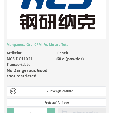
Anorganische Referenzstandards
Laborvergleichsuntersuchungen (LVU/PT)
Laborbedarf und Verbrauchsmaterialien
Sonstige Standards
Custom-Made
Manganese Ore, CRM, Fe, Mn are Total
Übersicht: Kundenspezifische Standards
Artikelnr.
Einheit
NCS DC11021
60 g (powder)
Anorganische wässrige Kundenmischungen
Transportdaten
No Dangerous Good
Organische Analyten | Rückstandsanalytik
/not restricted
Elementstandards in Öl
Metallstandards | Setting Up Samples (SUS)
Zur Vergleichsliste
Kundenspezifische Polymerstandards
Preis auf Anfrage
Pharmazeutische und organische Kundensynthesen
-
+
In den Warenkorb