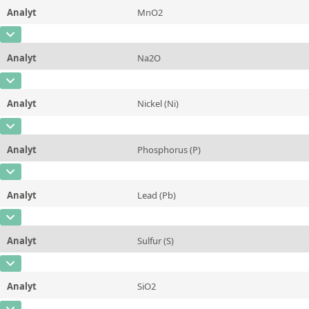
Methode
Analyt
MnO2
Konzentration
26,53
Zusätzliche Informationen
CAS-Nummer
Einheit
%
Methode
Analyt
Na2O
Konzentration
36,6
Zusätzliche Informationen
CAS-Nummer
Einheit
%
Methode
Analyt
Nickel (Ni)
Konzentration
0,064
Zusätzliche Informationen
CAS-Nummer
[7440-02-0]
Einheit
%
Methode
Analyt
Phosphorus (P)
Konzentration
0,073
Zusätzliche Informationen
CAS-Nummer
[7723-14-0]
Einheit
%
Methode
Analyt
Lead (Pb)
Konzentration
0,163
Zusätzliche Informationen
CAS-Nummer
[7439-92-1]
Einheit
%
Methode
Analyt
Sulfur (S)
Konzentration
0,124
Zusätzliche Informationen
CAS-Nummer
[7704-34-9]
Einheit
%
Methode
Analyt
SiO2
Konzentration
0,084
Zusätzliche Informationen