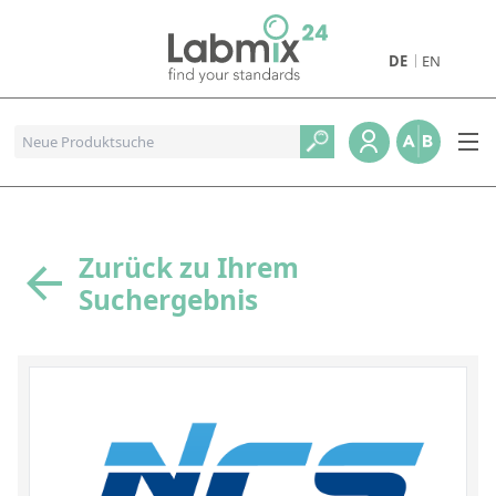
DE
EN
Produkte
Pharmazeutische Referenzstandards
Metall- und Verbrennungstandards
Referenzstandards für die Petrochemie
Zurück zu Ihrem
Suchergebnis
Referenzstandards für die Industrie und Geologie
Referenzstandards für Lebensmittel und Getränke
Referenzstandards für die Umweltanalytik
Referenzstandards für physikalische Eigenschaften
Organische Referenzstandards