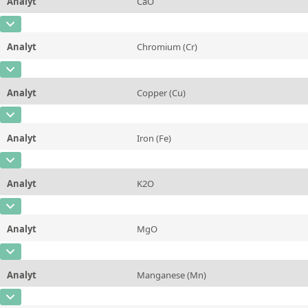
Kontaktieren Sie uns
Analyt
CaO
Einheit
%
CAS-Nummer
Zusätzliche Informationen
Analyt
Chromium (Cr)
Konzentration
2,31
Methode
CAS-Nummer
[7440-47-3]
Einheit
%
Analyt
Copper (Cu)
Konzentration
0,019
Zusätzliche Informationen
CAS-Nummer
[7440-50-8]
Einheit
%
Methode
Analyt
Iron (Fe)
Konzentration
0,021
Zusätzliche Informationen
CAS-Nummer
[7439-89-6]
Einheit
%
Methode
Analyt
K2O
Konzentration
11,01
Zusätzliche Informationen
CAS-Nummer
Einheit
%
Methode
Analyt
MgO
Konzentration
1,01
Zusätzliche Informationen
CAS-Nummer
[1309-48-4]
Einheit
%
Methode
Analyt
Manganese (Mn)
Konzentration
0,774
Zusätzliche Informationen
CAS-Nummer
[7439-96-5]
Einheit
%