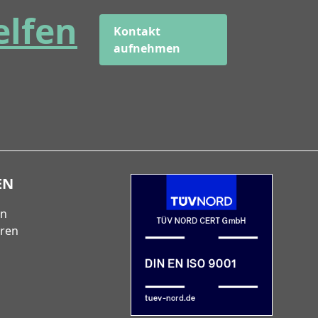
elfen
Kontakt
aufnehmen
EN
en
eren