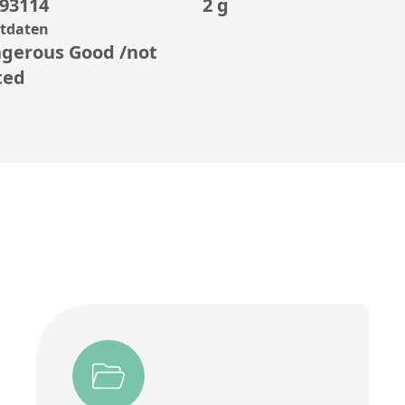
93114
2 g
rtdaten
gerous Good /not
ted