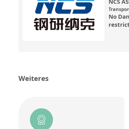
NCS AS
Transpo
No Dan
restric
Weiteres