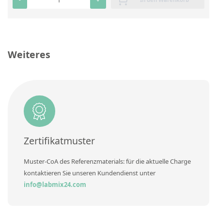
RFA-Monitorproben aus Silikatglas
Kundenspezifische Partikelstandards
Weiteres
Über uns
Über Labmix24
Unsere Partner und Marken
Presse und Aktuelles
Vertretungen im Ausland
Zertifikatmuster
Messen und Events
Muster-CoA des Referenzmaterials: für die aktuelle Charge
DIN EN ISO 9001:2015 Zertifizierung
kontaktieren Sie unseren Kundendienst unter
FAQ
info@labmix24.com
Karriere bei Labmix24