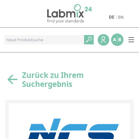
DE
EN
Produkte
Pharmazeutische Referenzstandards
Metall- und Verbrennungstandards
Referenzstandards für die Petrochemie
Zurück zu Ihrem
Suchergebnis
Referenzstandards für die Industrie und Geologie
Referenzstandards für Lebensmittel und Getränke
Referenzstandards für die Umweltanalytik
Referenzstandards für physikalische Eigenschaften
Organische Referenzstandards