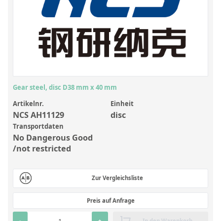
Anorganische Referenzstandards
Laborvergleichsuntersuchungen (LVU/PT)
Laborbedarf und Verbrauchsmaterialien
Sonstige Standards
Custom-Made
Gear steel, disc D38 mm x 40 mm
Übersicht: Kundenspezifische Standards
Artikelnr.
Einheit
NCS AH11129
disc
Anorganische wässrige Kundenmischungen
Transportdaten
No Dangerous Good
Organische Analyten | Rückstandsanalytik
/not restricted
Elementstandards in Öl
Metallstandards | Setting Up Samples (SUS)
Zur Vergleichsliste
Kundenspezifische Polymerstandards
Preis auf Anfrage
Pharmazeutische und organische Kundensynthesen
-
+
In den Warenkorb