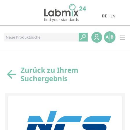
DE
EN
Produkte
Pharmazeutische Referenzstandards
Metall- und Verbrennungstandards
Referenzstandards für die Petrochemie
Zurück zu Ihrem
Suchergebnis
Referenzstandards für die Industrie und Geologie
Referenzstandards für Lebensmittel und Getränke
Referenzstandards für die Umweltanalytik
Referenzstandards für physikalische Eigenschaften
Organische Referenzstandards