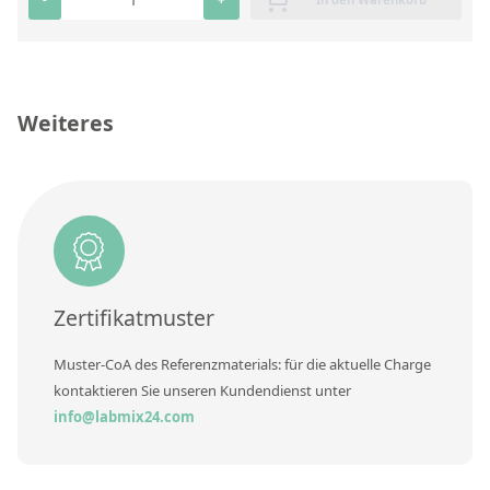
RFA-Monitorproben aus Silikatglas
Kundenspezifische Partikelstandards
Weiteres
Über uns
Über Labmix24
Unsere Partner und Marken
Presse und Aktuelles
Vertretungen im Ausland
Zertifikatmuster
Messen und Events
Muster-CoA des Referenzmaterials: für die aktuelle Charge
DIN EN ISO 9001:2015 Zertifizierung
kontaktieren Sie unseren Kundendienst unter
FAQ
info@labmix24.com
Karriere bei Labmix24