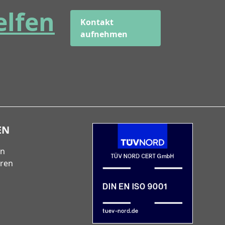
elfen
Kontakt
aufnehmen
EN
en
eren