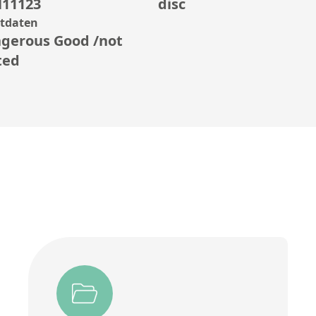
11123
disc
rtdaten
gerous Good /not
ted