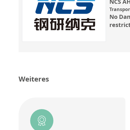
NCS AH
Transpo
No Dan
restric
Weiteres