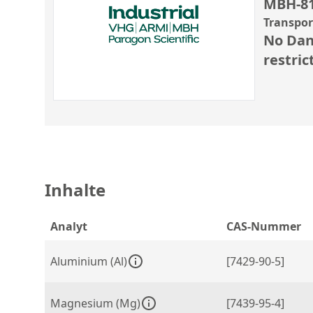
MBH-8
Transpo
No Dan
restric
Inhalte
Analyt
CAS-Nummer
Aluminium (Al)
[7429-90-5]
Magnesium (Mg)
[7439-95-4]