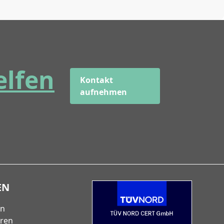
elfen
Kontakt
aufnehmen
EN
en
eren