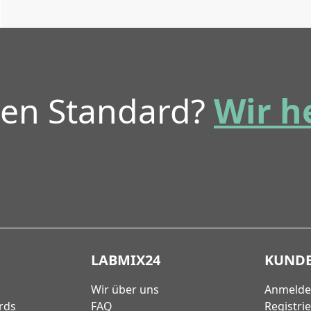
ren Standard?
Wir h
LABMIX24
KUND
Wir über uns
Anmeld
rds
FAQ
Registri