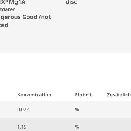
1XPMg1A
disc
rtdaten
gerous Good /not
ted
Konzentration
Einheit
Zusätzlic
0,022
%
1,15
%