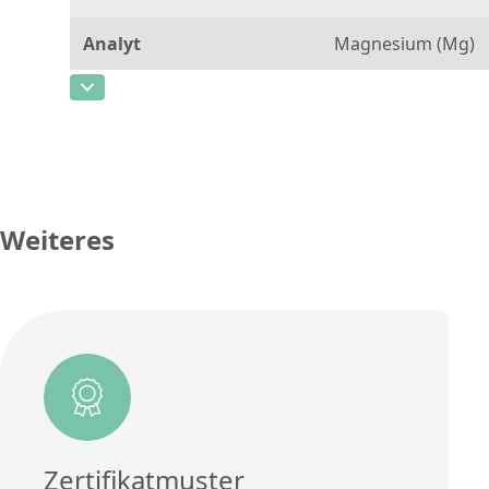
Analyt
Magnesium (Mg)
CAS-Nummer
[7439-95-4]
Konzentration
1,15
Einheit
%
Zusätzliche Informationen
Weiteres
Methode
Zertifikatmuster