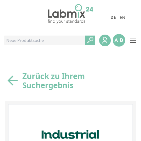
DE
EN
Produkte
Pharmazeutische Referenzstandards
Metall- und Verbrennungstandards
Referenzstandards für die Petrochemie
Zurück zu Ihrem
Suchergebnis
Referenzstandards für die Industrie und Geologie
Referenzstandards für Lebensmittel und Getränke
Referenzstandards für die Umweltanalytik
Referenzstandards für physikalische Eigenschaften
Organische Referenzstandards