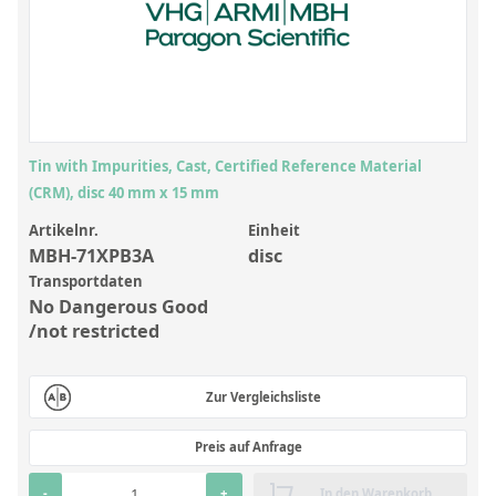
Anorganische Referenzstandards
Laborvergleichsuntersuchungen (LVU/PT)
Laborbedarf und Verbrauchsmaterialien
Sonstige Standards
Tin with Impurities, Cast, Certified Reference Material
Custom-Made
(CRM), disc 40 mm x 15 mm
Übersicht: Kundenspezifische Standards
Artikelnr.
Einheit
MBH-71XPB3A
disc
Anorganische wässrige Kundenmischungen
Transportdaten
No Dangerous Good
Organische Analyten | Rückstandsanalytik
/not restricted
Elementstandards in Öl
Metallstandards | Setting Up Samples (SUS)
Zur Vergleichsliste
Kundenspezifische Polymerstandards
Preis auf Anfrage
Pharmazeutische und organische Kundensynthesen
-
+
In den Warenkorb