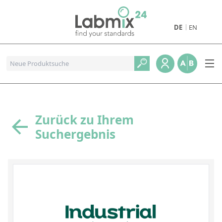
DE
EN
Produkte
Pharmazeutische Referenzstandards
Metall- und Verbrennungstandards
Referenzstandards für die Petrochemie
Zurück zu Ihrem
Suchergebnis
Referenzstandards für die Industrie und Geologie
Referenzstandards für Lebensmittel und Getränke
Referenzstandards für die Umweltanalytik
Referenzstandards für physikalische Eigenschaften
Organische Referenzstandards