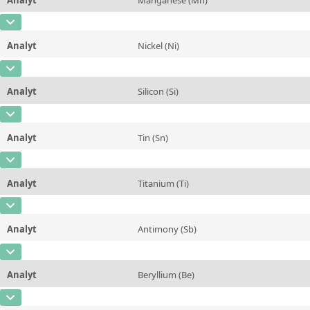
Kontaktieren Sie uns
Einheit
%
CAS-Nummer
[7439-96-5]
Zusätzliche Informationen
Analyt
Nickel (Ni)
Konzentration
0,278
Methode
CAS-Nummer
[7440-02-0]
Einheit
%
Analyt
Silicon (Si)
Konzentration
0,92
Zusätzliche Informationen
CAS-Nummer
[7440-21-3]
Einheit
%
Methode
Analyt
Tin (Sn)
Konzentration
0,11
Zusätzliche Informationen
CAS-Nummer
[7440-31-5]
Einheit
%
Methode
Analyt
Titanium (Ti)
Konzentration
0,031
Zusätzliche Informationen
CAS-Nummer
[7440-32-6]
Einheit
%
Methode
Analyt
Antimony (Sb)
Konzentration
0,162
Zusätzliche Informationen
CAS-Nummer
[7440-36-0]
Einheit
%
Methode
Analyt
Beryllium (Be)
Konzentration
0,35
Zusätzliche Informationen
CAS-Nummer
[7440-41-7]
Einheit
%