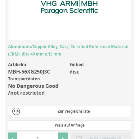
Anorganische Referenzstandards
Laborvergleichsuntersuchungen (LVU/PT)
Laborbedarf und Verbrauchsmaterialien
Sonstige Standards
Aluminium/Copper Alloy, Cast, Certified Reference Material
Custom-Made
(CRM), disc 40 mm x 13 mm
Übersicht: Kundenspezifische Standards
Artikelnr.
Einheit
MBH-56XG250J3C
disc
Anorganische wässrige Kundenmischungen
Transportdaten
No Dangerous Good
Organische Analyten | Rückstandsanalytik
/not restricted
Elementstandards in Öl
Metallstandards | Setting Up Samples (SUS)
Zur Vergleichsliste
Kundenspezifische Polymerstandards
Preis auf Anfrage
Pharmazeutische und organische Kundensynthesen
-
+
In den Warenkorb