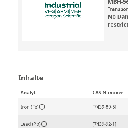
MBH-5
Transpo
No Dan
restric
Inhalte
Analyt
CAS-Nummer
Iron (Fe)
[7439-89-6]
Lead (Pb)
[7439-92-1]