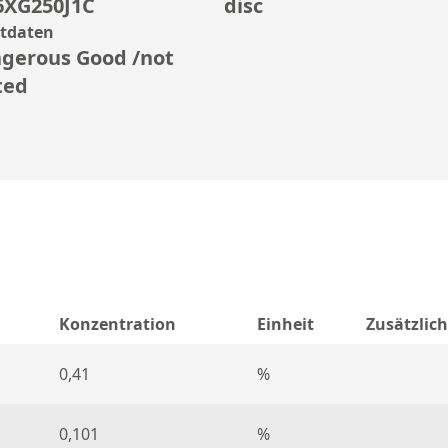
6XG250J1C
disc
rtdaten
gerous Good /not
ted
Konzentration
Einheit
Zusätzlic
0,41
%
0,101
%