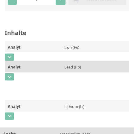
RFA-Monitorproben aus Silikatglas
Kundenspezifische Partikelstandards
Inhalte
Über uns
Über Labmix24
Analyt
Iron (Fe)
Unsere Partner und Marken
CAS-Nummer
[7439-89-6]
Analyt
Lead (Pb)
Presse und Aktuelles
Konzentration
0,705
CAS-Nummer
[7439-92-1]
Vertretungen im Ausland
Einheit
%
Konzentration
0,879
Messen und Events
Zusätzliche Informationen
Einheit
%
DIN EN ISO 9001:2015 Zertifizierung
Methode
Analyt
Lithium (Li)
Zusätzliche Informationen
FAQ
CAS-Nummer
[7439-93-2]
Methode
Karriere bei Labmix24
Konzentration
0,0025
Analyt
Magnesium (Mg)