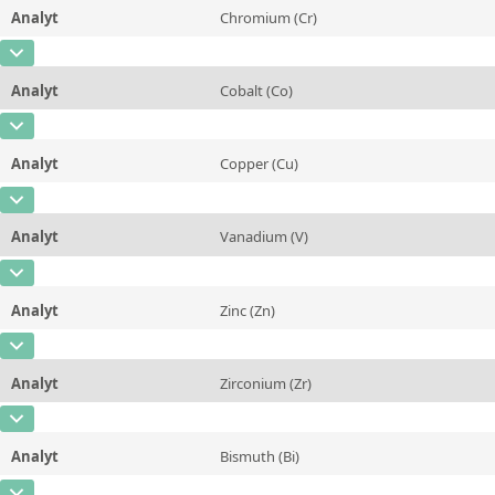
Methode
Analyt
Chromium (Cr)
Konzentration
0,135
Zusätzliche Informationen
CAS-Nummer
[7440-47-3]
Einheit
%
Methode
Analyt
Cobalt (Co)
Konzentration
0,053
Zusätzliche Informationen
CAS-Nummer
[7440-48-4]
Einheit
%
Methode
Analyt
Copper (Cu)
Konzentration
0,0247
Zusätzliche Informationen
CAS-Nummer
[7440-50-8]
Einheit
%
Methode
Analyt
Vanadium (V)
Konzentration
5,02
Zusätzliche Informationen
CAS-Nummer
[7440-62-2]
Einheit
%
Methode
Analyt
Zinc (Zn)
Konzentration
0,0132
Zusätzliche Informationen
CAS-Nummer
[7440-66-6]
Einheit
%
Methode
Analyt
Zirconium (Zr)
Konzentration
0,0131
Zusätzliche Informationen
CAS-Nummer
[7440-67-7]
Einheit
%
Methode
Analyt
Bismuth (Bi)
Konzentration
0,105
Zusätzliche Informationen