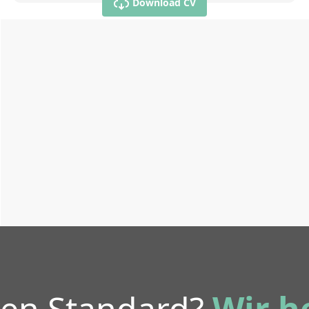
Download CV
ren Standard?
Wir h