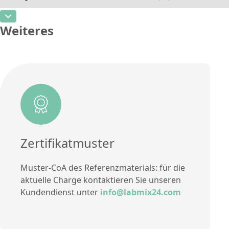
Zusätzliche Informationen
CAS-Nummer
[7440-69-9]
Einheit
%
Methode
Weiteres
Konzentration
0,07
Zusätzliche Informationen
Einheit
%
Methode
Zusätzliche Informationen
Methode
Zertifikatmuster
Muster-CoA des Referenzmaterials: für die
aktuelle Charge kontaktieren Sie unseren
Kundendienst unter
info@labmix24.com