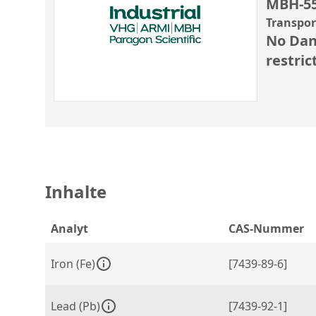
MBH-5
Transpo
No Dan
restric
Inhalte
Analyt
CAS-Nummer
Iron (Fe)
[7439-89-6]
Lead (Pb)
[7439-92-1]