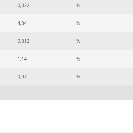
0,022
%
4,34
%
0,012
%
1,14
%
0,07
%