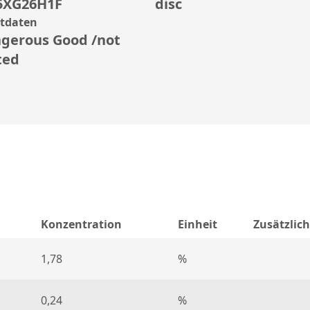
5XG26H1F
disc
rtdaten
gerous Good /not
ted
Konzentration
Einheit
Zusätzlic
1,78
%
0,24
%