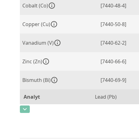
Cobalt (Co)
[7440-48-4]
Copper (Cu)
[7440-50-8]
Vanadium (V)
[7440-62-2]
Zinc (Zn)
[7440-66-6]
Bismuth (Bi)
[7440-69-9]
Analyt
Lead (Pb)
CAS-Nummer
[7439-92-1]
Konzentration
0,24
Einheit
%