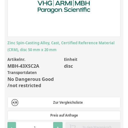
Anorganische Referenzstandards
Laborvergleichsuntersuchungen (LVU/PT)
Laborbedarf und Verbrauchsmaterialien
Sonstige Standards
Zinc Spin-Casting Alloy, Cast, Certified Reference Material
Custom-Made
(CRM), disc 50 mm x 20 mm
Übersicht: Kundenspezifische Standards
Artikelnr.
Einheit
MBH-43XSC2A
disc
Anorganische wässrige Kundenmischungen
Transportdaten
No Dangerous Good
Organische Analyten | Rückstandsanalytik
/not restricted
Elementstandards in Öl
Metallstandards | Setting Up Samples (SUS)
Zur Vergleichsliste
Kundenspezifische Polymerstandards
Preis auf Anfrage
Pharmazeutische und organische Kundensynthesen
-
+
In den Warenkorb