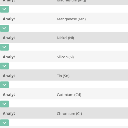
Kontaktieren Sie uns
Einheit
%
CAS-Nummer
[7439-95-4]
Zusätzliche Informationen
Analyt
Manganese (Mn)
Konzentration
0,498
Methode
CAS-Nummer
[7439-96-5]
Einheit
%
Analyt
Nickel (Ni)
Konzentration
0,0183
Zusätzliche Informationen
CAS-Nummer
[7440-02-0]
Einheit
%
Methode
Analyt
Silicon (Si)
Konzentration
0,0096
Zusätzliche Informationen
CAS-Nummer
[7440-21-3]
Einheit
%
Methode
Analyt
Tin (Sn)
Konzentration
0,0133
Zusätzliche Informationen
CAS-Nummer
[7440-31-5]
Einheit
%
Methode
Analyt
Cadmium (Cd)
Konzentration
0,0031
Zusätzliche Informationen
CAS-Nummer
[7440-43-9]
Einheit
%
Methode
Analyt
Chromium (Cr)
Konzentration
0,0018
Zusätzliche Informationen
CAS-Nummer
[7440-47-3]
Einheit
%