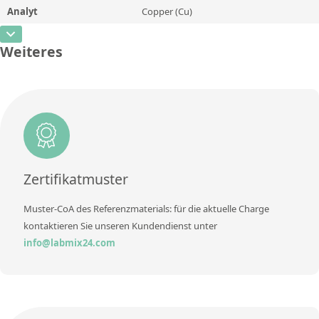
Methode
Analyt
Copper (Cu)
Konzentration
0,023
Zusätzliche Informationen
CAS-Nummer
[7440-50-8]
Einheit
%
Weiteres
Methode
Konzentration
4,8
Zusätzliche Informationen
Einheit
%
Methode
Zusätzliche Informationen
Methode
Zertifikatmuster
Muster-CoA des Referenzmaterials: für die aktuelle Charge
kontaktieren Sie unseren Kundendienst unter
info@labmix24.com