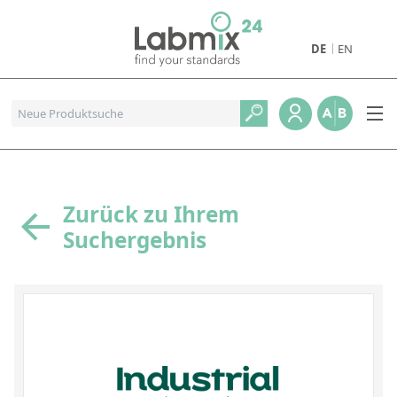
DE
EN
Produkte
Pharmazeutische Referenzstandards
Metall- und Verbrennungstandards
Referenzstandards für die Petrochemie
Zurück zu Ihrem
Suchergebnis
Referenzstandards für die Industrie und Geologie
Referenzstandards für Lebensmittel und Getränke
Referenzstandards für die Umweltanalytik
Referenzstandards für physikalische Eigenschaften
Organische Referenzstandards