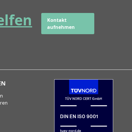
elfen
Kontakt
aufnehmen
EN
en
eren