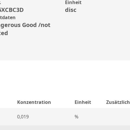
.
Einheit
6XCBC3D
disc
rtdaten
gerous Good /not
ted
Konzentration
Einheit
Zusätzlic
0,019
%