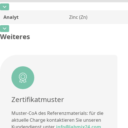
CAS-Nummer
[7440-50-8]
Einheit
%
Methode
Analyt
Zinc (Zn)
Konzentration
97,77
Zusätzliche Informationen
CAS-Nummer
[7440-66-6]
Einheit
%
Methode
Weiteres
Konzentration
0,004
Zusätzliche Informationen
Einheit
%
Methode
Zusätzliche Informationen
Methode
Zertifikatmuster
Muster-CoA des Referenzmaterials: für die
aktuelle Charge kontaktieren Sie unseren
Kundendienst unter
info@labmix24.com