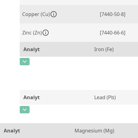
Copper (Cu)
[7440-50-8]
Zinc (Zn)
[7440-66-6]
Analyt
Iron (Fe)
CAS-Nummer
[7439-89-6]
Konzentration
0,046
Einheit
%
Analyt
Lead (Pb)
Zusätzliche Informationen
CAS-Nummer
[7439-92-1]
Methode
Konzentration
0,0025
Analyt
Magnesium (Mg)
Einheit
%