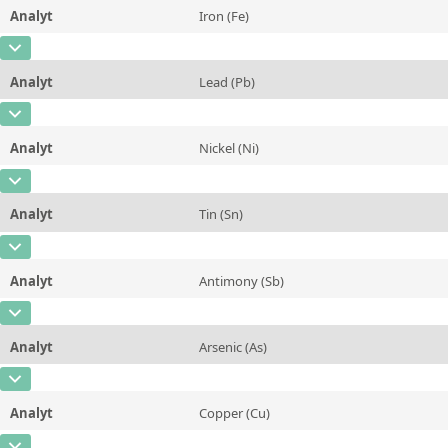
Methode
Analyt
Iron (Fe)
Konzentration
0,078
Zusätzliche Informationen
CAS-Nummer
[7439-89-6]
Einheit
%
Methode
Analyt
Lead (Pb)
Konzentration
0,126
Zusätzliche Informationen
CAS-Nummer
[7439-92-1]
Einheit
%
Methode
Analyt
Nickel (Ni)
Konzentration
1,64
Zusätzliche Informationen
CAS-Nummer
[7440-02-0]
Einheit
%
Methode
Analyt
Tin (Sn)
Konzentration
0,249
Zusätzliche Informationen
CAS-Nummer
[7440-31-5]
Einheit
%
Methode
Analyt
Antimony (Sb)
Konzentration
0,116
Zusätzliche Informationen
CAS-Nummer
[7440-36-0]
Einheit
%
Methode
Analyt
Arsenic (As)
Konzentration
0,114
Zusätzliche Informationen
CAS-Nummer
[7440-38-2]
Einheit
%
Methode
Analyt
Copper (Cu)
Konzentration
0,104
Zusätzliche Informationen