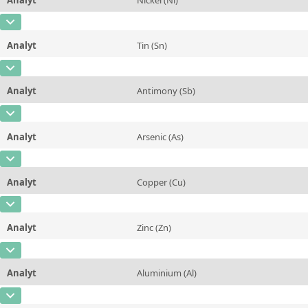
Kontaktieren Sie uns
Einheit
%
CAS-Nummer
[7440-02-0]
Zusätzliche Informationen
Analyt
Tin (Sn)
Konzentration
0,249
Methode
CAS-Nummer
[7440-31-5]
Einheit
%
Analyt
Antimony (Sb)
Konzentration
0,116
Zusätzliche Informationen
CAS-Nummer
[7440-36-0]
Einheit
%
Methode
Analyt
Arsenic (As)
Konzentration
0,114
Zusätzliche Informationen
CAS-Nummer
[7440-38-2]
Einheit
%
Methode
Analyt
Copper (Cu)
Konzentration
0,104
Zusätzliche Informationen
CAS-Nummer
[7440-50-8]
Einheit
%
Methode
Analyt
Zinc (Zn)
Konzentration
91,25
Zusätzliche Informationen
CAS-Nummer
[7440-66-6]
Einheit
%
Methode
Analyt
Aluminium (Al)
Konzentration
6,23
Zusätzliche Informationen
CAS-Nummer
[7429-90-5]
Einheit
%