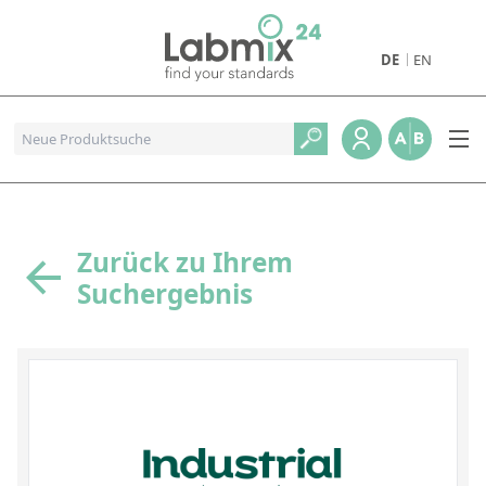
DE
EN
Produkte
Pharmazeutische Referenzstandards
Metall- und Verbrennungstandards
Referenzstandards für die Petrochemie
Zurück zu Ihrem
Suchergebnis
Referenzstandards für die Industrie und Geologie
Referenzstandards für Lebensmittel und Getränke
Referenzstandards für die Umweltanalytik
Referenzstandards für physikalische Eigenschaften
Organische Referenzstandards