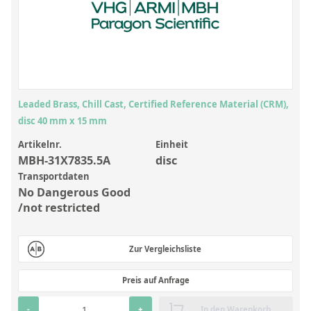
Anorganische Referenzstandards
Laborvergleichsuntersuchungen (LVU/PT)
Laborbedarf und Verbrauchsmaterialien
Sonstige Standards
Leaded Brass, Chill Cast, Certified Reference Material (CRM),
Custom-Made
disc 40 mm x 15 mm
Übersicht: Kundenspezifische Standards
Artikelnr.
Einheit
MBH-31X7835.5A
disc
Anorganische wässrige Kundenmischungen
Transportdaten
No Dangerous Good
Organische Analyten | Rückstandsanalytik
/not restricted
Elementstandards in Öl
Metallstandards | Setting Up Samples (SUS)
Zur Vergleichsliste
Kundenspezifische Polymerstandards
Preis auf Anfrage
Pharmazeutische und organische Kundensynthesen
-
+
In den Warenkorb