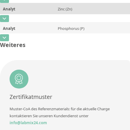
CAS-Nummer
[7440-50-8]
Einheit
%
Methode
Analyt
Zinc (Zn)
Konzentration
91,25
Zusätzliche Informationen
CAS-Nummer
[7440-66-6]
Einheit
%
Methode
Analyt
Phosphorus (P)
Konzentration
6,23
Zusätzliche Informationen
CAS-Nummer
[7723-14-0]
Einheit
%
Weiteres
Methode
Konzentration
0,018
Zusätzliche Informationen
Einheit
%
Methode
Zusätzliche Informationen
Methode
Zertifikatmuster
Muster-CoA des Referenzmaterials: für die aktuelle Charge
kontaktieren Sie unseren Kundendienst unter
info@labmix24.com