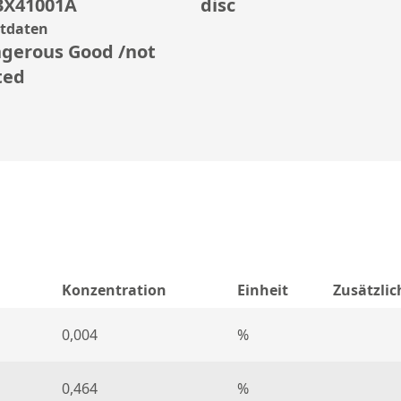
3X41001A
disc
rtdaten
gerous Good /not
ted
Konzentration
Einheit
Zusätzli
0,004
%
0,464
%