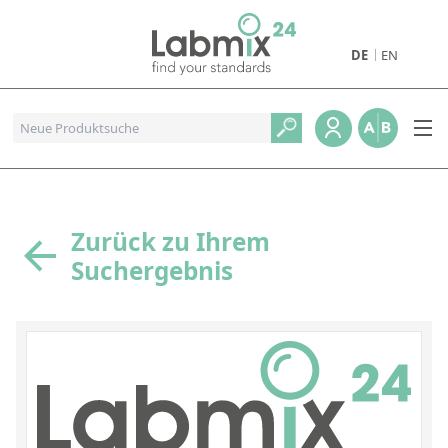
DE
EN
Produkte
Pharmazeutische Referenzstandards
Metall- und Verbrennungstandards
Referenzstandards für die Petrochemie
Zurück zu Ihrem
Suchergebnis
Referenzstandards für die Industrie und Geologie
Referenzstandards für Lebensmittel und Getränke
Referenzstandards für die Umweltanalytik
Referenzstandards für physikalische Eigenschaften
Organische Referenzstandards