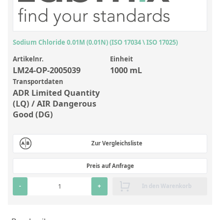
Anorganische Referenzstandards
Laborvergleichsuntersuchungen (LVU/PT)
Laborbedarf und Verbrauchsmaterialien
Sodium Chloride 0.01M (0.01N) (ISO 17034 \ ISO 17025)
Sonstige Standards
Artikelnr.
Einheit
LM24-OP-2005039
1000 mL
Transportdaten
Custom-Made
ADR Limited Quantity
Übersicht: Kundenspezifische Standards
(LQ) / AIR Dangerous
Good (DG)
Anorganische wässrige Kundenmischungen
Organische Analyten | Rückstandsanalytik
Zur Vergleichsliste
Elementstandards in Öl
Preis auf Anfrage
Metallstandards | Setting Up Samples (SUS)
-
+
In den Warenkorb
Kundenspezifische Polymerstandards
Pharmazeutische und organische Kundensynthesen