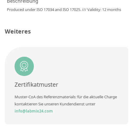
Beschreibung
RFA-Monitorproben aus Silikatglas
Produced under ISO 17034 and ISO 17025. /// Validity: 12 months
Kundenspezifische Partikelstandards
Weiteres
Über uns
Über Labmix24
Unsere Partner und Marken
Presse und Aktuelles
Vertretungen im Ausland
Zertifikatmuster
Messen und Events
Muster-CoA des Referenzmaterials: für die aktuelle Charge
DIN EN ISO 9001:2015 Zertifizierung
kontaktieren Sie unseren Kundendienst unter
info@labmix24.com
FAQ
Karriere bei Labmix24