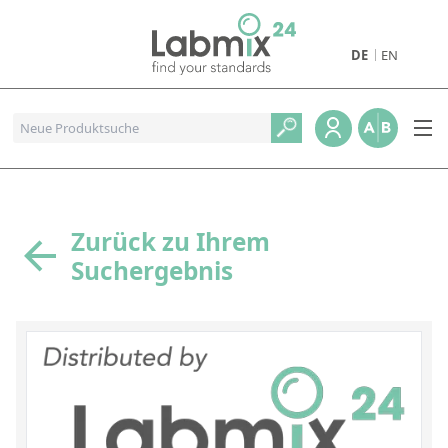
DE
EN
Produkte
Pharmazeutische Referenzstandards
Metall- und Verbrennungstandards
Referenzstandards für die Petrochemie
Zurück zu Ihrem
Suchergebnis
Referenzstandards für die Industrie und Geologie
Referenzstandards für Lebensmittel und Getränke
Referenzstandards für die Umweltanalytik
Referenzstandards für physikalische Eigenschaften
Organische Referenzstandards