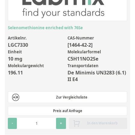
Anorganische Referenzstandards
Laborvergleichsuntersuchungen (LVU/PT)
Laborbedarf und Verbrauchsmaterialien
Selenomethionine enriched with 76Se
Sonstige Standards
Artikelnr.
CAS-Nummer
LGC7330
[1464-42-2]
Custom-Made
Einheit
Molekularformel
10 mg
C5H11NO2Se
Übersicht: Kundenspezifische Standards
Molekulargewicht
Transportdaten
196.11
De Minimis UN3283 (6.1)
Anorganische wässrige Kundenmischungen
II E4
Organische Analyten | Rückstandsanalytik
Elementstandards in Öl
Zur Vergleichsliste
Metallstandards | Setting Up Samples (SUS)
Preis auf Anfrage
Kundenspezifische Polymerstandards
-
+
In den Warenkorb
Pharmazeutische und organische Kundensynthesen