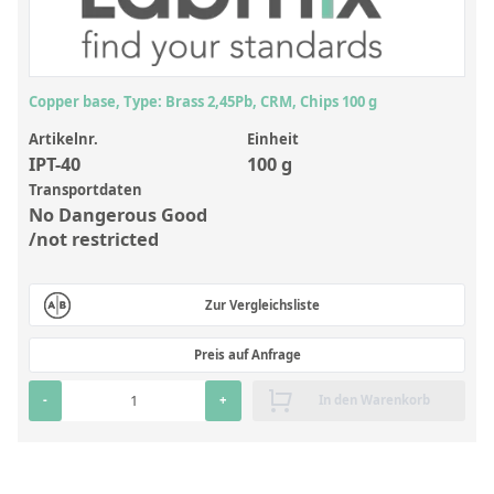
Anorganische Referenzstandards
Laborvergleichsuntersuchungen (LVU/PT)
Laborbedarf und Verbrauchsmaterialien
Copper base, Type: Brass 2,45Pb, CRM, Chips 100 g
Sonstige Standards
Artikelnr.
Einheit
IPT-40
100 g
Custom-Made
Transportdaten
No Dangerous Good
Übersicht: Kundenspezifische Standards
/not restricted
Anorganische wässrige Kundenmischungen
Zur Vergleichsliste
Organische Analyten | Rückstandsanalytik
Elementstandards in Öl
Preis auf Anfrage
Metallstandards | Setting Up Samples (SUS)
-
+
In den Warenkorb
Kundenspezifische Polymerstandards
Pharmazeutische und organische Kundensynthesen