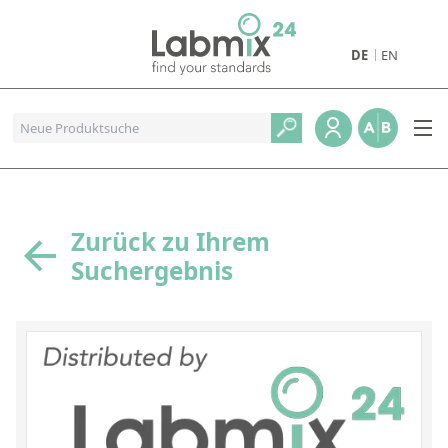
DE
EN
Produkte
Pharmazeutische Referenzstandards
Metall- und Verbrennungstandards
Referenzstandards für die Petrochemie
Zurück zu Ihrem
Suchergebnis
Referenzstandards für die Industrie und Geologie
Referenzstandards für Lebensmittel und Getränke
Referenzstandards für die Umweltanalytik
Referenzstandards für physikalische Eigenschaften
Organische Referenzstandards